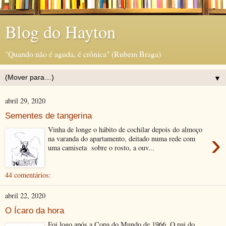
Blog do Hayton
"Quando não é aguda, é crônica" (Rubem Braga)
▼
abril 29, 2020
Sementes de tangerina
Vinha de longe o hábito de cochilar depois do almoço
›
na varanda do apartamento, deitado numa rede com
uma camiseta sobre o rosto, a ouv...
44 comentários:
abril 22, 2020
O Ícaro da hora
Foi logo após a Copa do Mundo de 1966. O pai do