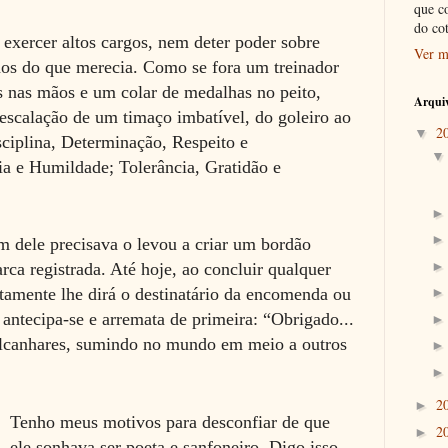
que c
do co
exercer altos cargos, nem deter poder sobre
Ver m
os do que merecia. Como se fora um treinador
 nas mãos e um colar de medalhas no peito,
Arquiv
a escalação de um timaço imbatível, do goleiro ao
2
▼
ciplina, Determinação, Respeito e
a e Humildade; Tolerância, Gratidão e
m dele precisava o levou a criar um bordão
ca registrada. Até hoje, ao concluir qualquer
rtamente lhe dirá o destinatário da encomenda ou
, antecipa-se e arremata de primeira: “Obrigado...
alcanhares, sumindo no mundo em meio a outros
2
►
Tenho meus motivos para desconfiar de que
2
►
ele sonhava ser poeta e sanfoneiro. Digo isso