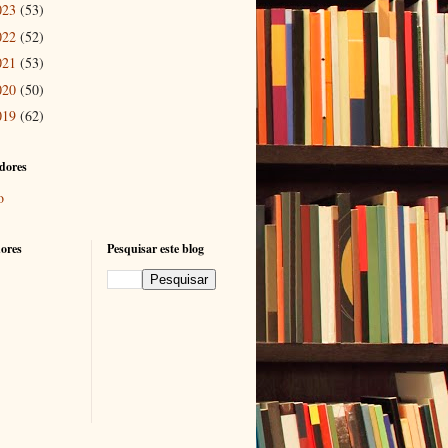
023
(53)
022
(52)
021
(53)
020
(50)
019
(62)
dores
o
ores
Pesquisar este blog