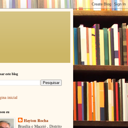
sar este blog
ina inicial
sou eu
Hayton Rocha
Brasília e Maceió , Distrito