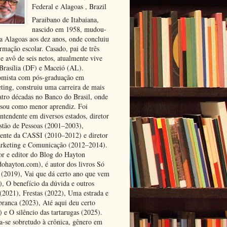
Federal e Alagoas , Brazil
Paraibano de Itabaiana,
nascido em 1958, mudou-
ra Alagoas aos dez anos, onde concluiu
rmação escolar. Casado, pai de três
 e avô de seis netos, atualmente vive
 Brasília (DF) e Maceió (AL).
mista com pós-graduação em
ting, construiu uma carreira de mais
atro décadas no Banco do Brasil, onde
ssou como menor aprendiz. Foi
ntendente em diversos estados, diretor
stão de Pessoas (2001–2003),
dente da CASSI (2010–2012) e diretor
rketing e Comunicação (2012–2014).
or e editor do Blog do Hayton
dohayton.com), é autor dos livros Só
i (2019), Vai que dá certo ano que vem
), O benefício da dúvida e outros
 (2021), Frestas (2022), Uma estrada e
 branca (2023), Até aqui deu certo
 e O silêncio das tartarugas (2025).
a-se sobretudo à crônica, gênero em