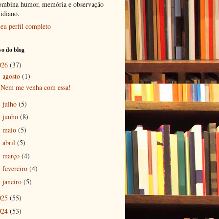
ombina humor, memória e observação
tidiano.
eu perfil completo
o do blog
026
(37)
agosto
(1)
▼
Nem me venha com essa!
julho
(5)
►
junho
(8)
►
maio
(5)
►
abril
(5)
►
março
(4)
►
fevereiro
(4)
►
janeiro
(5)
►
025
(55)
024
(53)