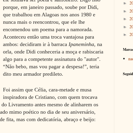
2
►
porque, em janeiro passado, soube por Didi,
2
►
que trabalhou em Alagoas nos anos 1980 e
2
►
nunca mais o reencontrou, que ele lhe
2
►
encomendou um poema para a namorada.
2
►
Aconteceu então uma troca vantajosa para
ambos: decidiram ir à barraca
Ipaneminha
, na
Marca
orla, onde Didi conheceria a moça e rabiscaria
na
algo para a competente assinatura do "autor".
“Não bebo, mas vou pagar a despesa!”, teria
dito meu armador predileto.
Seguid
Foi assim que Célia, cara-metade e musa
inspiradora de Cristiano, com quem trocava
ja do Livramento antes mesmo de alinharem os
sado mimo poético no dia de seu aniversário,
e fita, mas com dedicatória, abraço e beijo: