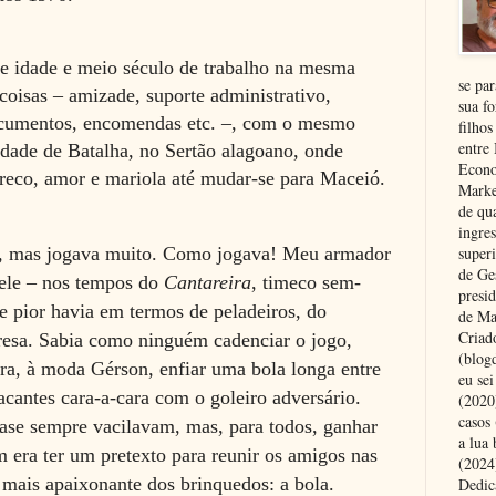
e idade e meio século de trabalho na mesma
se pa
oisas – amizade, suporte administrativo,
sua fo
documentos, encomendas etc. –, com o mesmo
filhos
entre
cidade de Batalha, no Sertão alagoano, onde
Econo
tareco, amor e mariola até mudar-se para Maceió.
Marke
de qu
ingre
superi
e, mas jogava muito. Como jogava! Meu armador
de Ge
 ele – nos tempos do
Cantareira
, timeco sem-
presi
e pior havia em termos de peladeiros, do
de Ma
Criad
resa. Sabia como ninguém cadenciar o jogo,
(blog
a, à moda Gérson, enfiar uma bola longa entre
eu se
acantes cara-a-cara com o goleiro adversário.
(2020
casos
uase sempre vacilavam
, mas, para todos, ganhar
a lua
m era ter um pretexto para reunir os amigos nas
(2024)
o mais apaixonante dos brinquedos: a bola.
Dedic