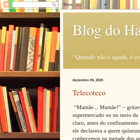
Blog do H
"Quando não é aguda, é c
dezembro 09, 2020
Telecoteco
“Mamãe... Mamãe!” – gritava 
supermercado ou no meio da r
claro, antes do confinamento 
ele declarava a quem quisess
conhecemos na metade dos a