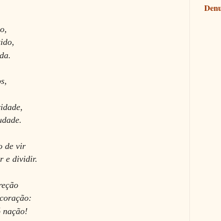
Denu
o,
tido,
da.
s,
idade,
udade.
 de vir
 e dividir.
reção
 coração:
 nação!