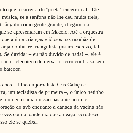
nto que a carreira do "poeta" encerrou ali. Ele
 música, se a sanfona não lhe deu muita trela,
 triângulo como gente grande, chegando a
ue se apresentaram em Maceió. Até a orquestra
, que anima crianças e idosos nas manhãs de
nja do ilustre triangulista (assim escrevo, tal
.). Se duvidar – eu não duvido de nada! –, ele é
lo num telecoteco de deixar o ferro em brasa sem
o batedor.
 anos – filho da jornalista Cris Calaça e
a, um tecladista de primeira –, o único netinho
ste momento uma missão bastante nobre e
coração do avô enquanto a danada da vacina não
 de vez com a pandemia que ameaça recrudescer
sso ele se queixa.