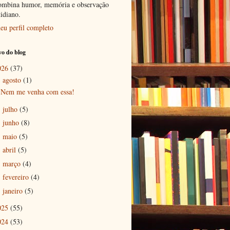
ombina humor, memória e observação
tidiano.
eu perfil completo
o do blog
026
(37)
agosto
(1)
▼
Nem me venha com essa!
julho
(5)
►
junho
(8)
►
maio
(5)
►
abril
(5)
►
março
(4)
►
fevereiro
(4)
►
janeiro
(5)
►
025
(55)
024
(53)