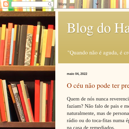
Blog do H
"Quando não é aguda, é c
maio 04, 2022
O céu não pode ter pr
Quem de nós nunca reverenci
faziam? Não falo de pais e m
naturalmente, mas de persona
rádio ou do toca-fitas numa é
na casa de remediados.