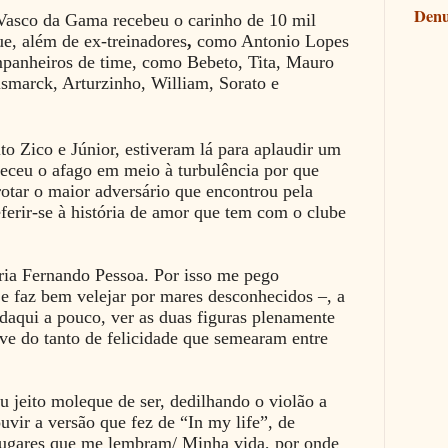
Denu
 Vasco da Gama recebeu o carinho de 10 mil
e, além de ex-treinadores
,
como Antonio Lopes
mpanheiros de time,
como Bebeto, Tita, Mauro
smarck, Arturzinho, William, Sorato e
ito Zico e Júnior, estiveram lá para aplaudir um
eceu o afago em meio à turbulência por que
rotar o maior adversário que encontrou pela
eferir-se à história de amor que tem com o clube
diria Fernando Pessoa. Por isso me pego
e faz bem velejar por mares desconhecidos –, a
daqui a pouco, ver as duas figuras plenamente
ive do tanto de felicidade que semearam entre
 jeito moleque de ser, dedilhando o violão a
uvir a versão que fez de “In my life”, de
ugares que me lembram/ Minha vida, por onde