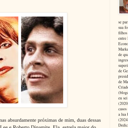
se pa
sua fo
filhos
entre
Econo
Marke
de qu
ingre
superi
de Ge
presi
de Ma
Criad
(blog
eu se
(2020
casos
a lua
(2024)
 mas absurdamente próximas de mim,
duas dessas
Dedic
 Lee e Roberto Dinamite. Ela, estrela maior do