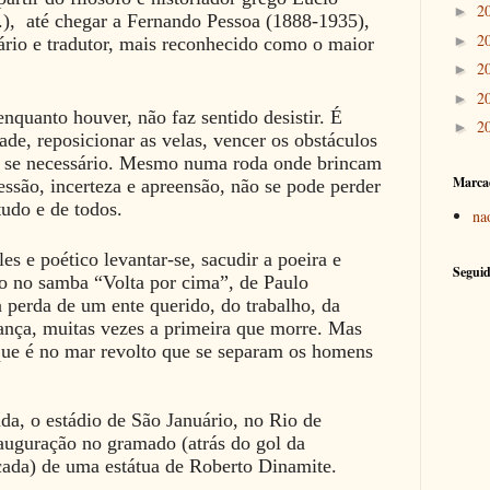
2
►
.), até chegar a Fernando Pessoa (1888-1935),
2
►
terário e tradutor, mais reconhecido como o maior
2
►
2
►
enquanto houver, não faz sentido desistir. É
2
►
ade, reposicionar as velas, vencer os obstáculos
m, se necessário. Mesmo numa roda onde brincam
Marca
ssão, incerteza e apreensão, não se pode perder
tudo e de todos.
na
es e poético levantar-se, sacudir a poeira e
Seguid
to no samba “Volta por cima”, de Paulo
 perda de um ente querido, do trabalho, da
nça, muitas vezes a primeira que morre. Mas
que é no mar revolto que se separam os homens
ada, o estádio de São Januário, no Rio de
nauguração no gramado (atrás do gol da
ncada) de uma estátua de Roberto Dinamite.