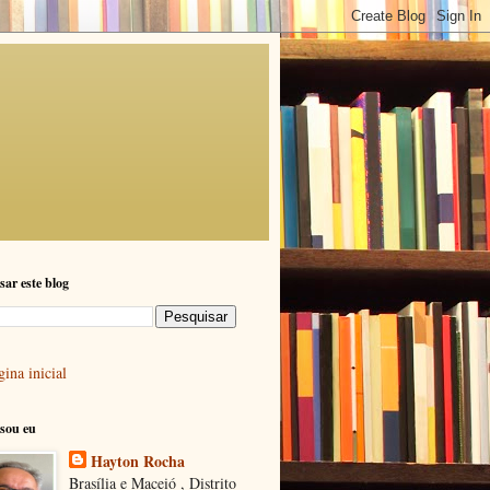
sar este blog
ina inicial
sou eu
Hayton Rocha
Brasília e Maceió , Distrito