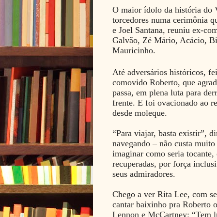
O maior ídolo da história do
torcedores numa cerimônia qu
e Joel Santana, reuniu ex-co
Galvão, Zé Mário, Acácio, Bi
Mauricinho.
Até adversários históricos, fe
comovido Roberto, que agrad
passa, em plena luta para der
frente. E foi ovacionado ao r
desde moleque.
“Para viajar, basta existir”, 
navegando – não custa muito 
imaginar como seria tocante, 
recuperadas, por força inclus
seus admiradores.
Chego a ver Rita Lee, com seu
cantar baixinho pra Roberto o
Lennon e McCartney: “Tem l