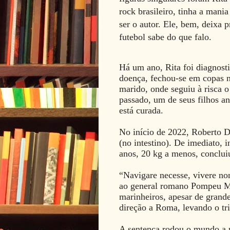
rock brasileiro, tinha a mani
ser o autor. Ele, bem, deixa 
futebol sabe do que falo.
Há um ano, Rita foi diagnost
doença, fechou-se em copas n
marido, onde seguiu à risca 
passado, um de seus filhos an
está curada.
No início de 2022, Roberto 
(no intestino). De imediato, i
anos, 20 kg a menos, conclui
“Navigare necesse, vivere non
ao general romano Pompeu Ma
marinheiros, apesar de grand
direção a Roma, levando o tr
A sentença rodou o mundo a pa