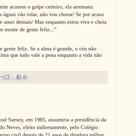
ite acusem o golpe certeiro, ela arremata:
 águas vão rolar, não vou chorar/ Se por acaso
ue amei demais/ Mas enquanto estou viva e cheia
m monte de gente feliz...”
 gente feliz. Se a alma é grande, o céu não
cima que tudo vale a pena enquanto a vida não
sé Sarney, em 1985, assumiria a presidência da
do Neves, eleito indiretamente, pelo Colégio
erno civil depois de 21 anos de ditadura militar.