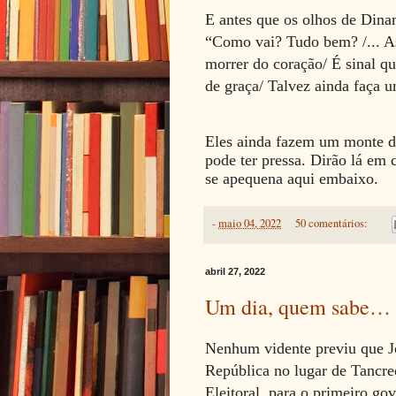
E antes que os olhos de Dinam
“Como vai? Tudo bem? /... As
morrer do coração/ É sinal q
de graça/ Talvez ainda faça u
Eles ainda fazem um monte de
pode ter pressa. Dirão lá em 
se apequena aqui embaixo.
-
maio 04, 2022
50 comentários:
abril 27, 2022
Um dia, quem sabe…
Nenhum vidente previu que Jo
República no lugar de Tancre
Eleitoral, para o primeiro gov