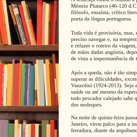
Méstrio Plutarco (46-120 d.C
filósofo, ensaísta, crítico li
poeta da língua portuguesa.
Toda vida é provisória, mas, 
preciso navegar e, na tempest
e refazer o roteiro da viage
de mãos dadas angústia, depre
de vista a impermanência de 
Após a queda, não é tão simpl
superar as dificuldades, exce
Vanzolini (1924-2013). Seja a
saúde ou até mesmo da espera
todo pescador calejado sabe 
dos moleques.
Na noite de quinta-feira pass
Janeiro, virou palco para a i
ferradura, diante da arquiba