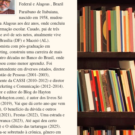
Federal e Alagoas , Brazil
Paraibano de Itabaiana,
nascido em 1958, mudou-
ra Alagoas aos dez anos, onde concluiu
rmação escolar. Casado, pai de três
 e avô de seis netos, atualmente vive
 Brasília (DF) e Maceió (AL).
mista com pós-graduação em
ting, construiu uma carreira de mais
atro décadas no Banco do Brasil, onde
ssou como menor aprendiz. Foi
ntendente em diversos estados, diretor
stão de Pessoas (2001–2003),
dente da CASSI (2010–2012) e diretor
rketing e Comunicação (2012–2014).
or e editor do Blog do Hayton
dohayton.com), é autor dos livros Só
i (2019), Vai que dá certo ano que vem
), O benefício da dúvida e outros
 (2021), Frestas (2022), Uma estrada e
 branca (2023), Até aqui deu certo
 e O silêncio das tartarugas (2025).
a-se sobretudo à crônica, gênero em