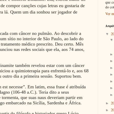
que c
a de compor canções cujas letras eu gostaria de
do co
pra lá. Quem um dia sonhou ser jogador de
Ver m
Arquiv
icada com câncer no pulmão. Ao descobrir a
2
▼
um sítio no interior de São Paulo, ao lado do
o tratamento médico prescrito. Deu certo. Mês
unciou nas redes sociais que ela, aos 74 anos,
Dinamite também revelou estar com um câncer
niciou a quimioterapia para enfrentá-lo e, aos 68
u outro dia a primeira sessão. Suportou bem.
 est necesse”. Em latim, essa frase é atribuída
gno (106-48 a.C.). Teria dito a seus
e tormenta, que suas naus deveriam partir em
igo embarcado na Sicília, Sardenha e África.
2
►
2
►
rtir do filósofo e historiador grego Lúcio