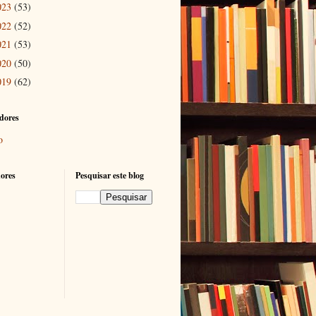
023
(53)
022
(52)
021
(53)
020
(50)
019
(62)
dores
o
ores
Pesquisar este blog