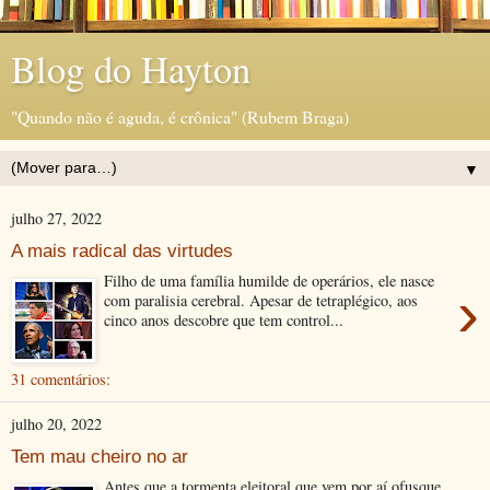
Blog do Hayton
"Quando não é aguda, é crônica" (Rubem Braga)
▼
julho 27, 2022
A mais radical das virtudes
Filho de uma família humilde de operários, ele nasce
›
com paralisia cerebral. Apesar de tetraplégico, aos
cinco anos descobre que tem control...
31 comentários:
julho 20, 2022
Tem mau cheiro no ar
Antes que a tormenta eleitoral que vem por aí ofusque