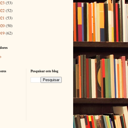
023
(53)
022
(52)
021
(53)
020
(50)
019
(62)
dores
o
ores
Pesquisar este blog