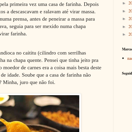
2
►
ela primeira vez uma casa de farinha. Depois
2
►
tos a descascavam e ralavam até virar massa.
2
numa prensa, antes de peneirar a massa para
►
rava, seguia para ser mexido numa chapa
2
►
 virar farinha.
2
►
Marca
dioca no caititu (cilindro com serrilhas
na
ha na chapa quente. Pensei que tinha jeito pra
o moedor de carnes era a coisa mais besta deste
Seguid
de idade. Soube que a casa de farinha não
? Minha, juro que não foi.