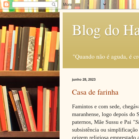
Blog do H
"Quando não é aguda, é c
junho 28, 2023
Casa de farinha
Famintos e com sede, chegáva
maranhense, logo depois do 
paternos, Mãe Sussu e Pai
"S
subsistência ou simplificaçã
origem religiosa emprestado 