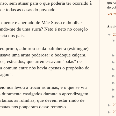
que c
so, sem atinar para o que poderia ter ocorrido à
do co
 de todas as casas do povoado.
Ver m
 quente e apertado de Mãe Sussu e do olhar
Arquiv
vrando-me de uma surra? Neto é neto no coração
2
▼
ncia dos pais.
u primo, admirou-se da balinheira (estilingue)
 usava uma arma poderosa: o bodoque caiçara,
los, esticados, que arremessavam "balas" de
m comum entre nós havia apenas o propósito de
pagou”.
io nos levou a trocar as armas, e o que se viu
s duramente castigados durante a aprendizagem.
rtamos as rolinhas, que devem estar rindo de
2
►
s matas nos pouparam desse remorso.
2
►