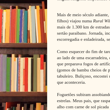
Mais de meio século adiante, 
filhos) viajou numa
Rural Wi
mais de 1.300 km de estradas 
sertão paraibano. Jornada, in
escorregadia e enladeirada,
Como esquecer do fim de tard
ao lado de uma escarradeira, 
que preparava fogos de artifí
(gomos de bambu cheios de pó
tabuleiro. Buliçoso, encostei
que aconteceria.
Foguetões subiram assobiando
estrelas. Meus pais, que ras
alho com carne de sol picada