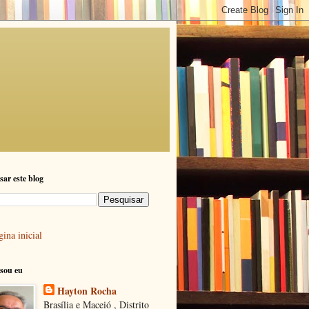
sar este blog
ina inicial
sou eu
Hayton Rocha
Brasília e Maceió , Distrito