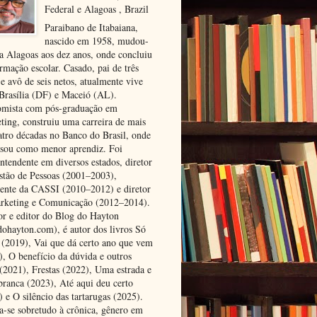
Federal e Alagoas , Brazil
Paraibano de Itabaiana,
nascido em 1958, mudou-
ra Alagoas aos dez anos, onde concluiu
rmação escolar. Casado, pai de três
 e avô de seis netos, atualmente vive
 Brasília (DF) e Maceió (AL).
mista com pós-graduação em
ting, construiu uma carreira de mais
atro décadas no Banco do Brasil, onde
ssou como menor aprendiz. Foi
ntendente em diversos estados, diretor
stão de Pessoas (2001–2003),
dente da CASSI (2010–2012) e diretor
rketing e Comunicação (2012–2014).
or e editor do Blog do Hayton
dohayton.com), é autor dos livros Só
i (2019), Vai que dá certo ano que vem
), O benefício da dúvida e outros
 (2021), Frestas (2022), Uma estrada e
 branca (2023), Até aqui deu certo
 e O silêncio das tartarugas (2025).
a-se sobretudo à crônica, gênero em