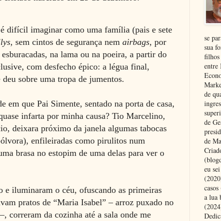
é difícil imaginar como uma família (pais e sete
se pa
llys,
sem cintos de segurança nem
airbags,
por
sua fo
esburacadas, na lama ou na poeira, a partir do
filhos
entre
clusive, com desfecho épico: a légua final,
Econo
 se deu sobre uma tropa de jumentos.
Marke
de qu
ingre
e em que Pai Simente, sentado na porta de casa,
superi
quase infarta por minha causa? Tio Marcelino,
de Ge
cio, deixara próximo da janela algumas tabocas
presi
lvora), enfileiradas como pirulitos num
de Ma
Criad
 uma brasa no estopim de uma delas para ver o
(blog
eu se
(2020
casos
 e iluminaram o céu, ofuscando as primeiras
a lua
pavam pratos de “Maria Isabel” – arroz puxado no
(2024)
 –, correram da cozinha até a sala onde me
Dedic