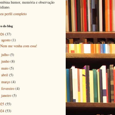
ombina humor, memória e observação
tidiano.
eu perfil completo
o do blog
026
(37)
agosto
(1)
▼
Nem me venha com essa!
julho
(5)
►
junho
(8)
►
maio
(5)
►
abril
(5)
►
março
(4)
►
fevereiro
(4)
►
janeiro
(5)
►
025
(55)
024
(53)