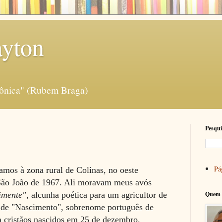
ayton
rônica" (Rubem Braga)
Pesqui
Pág
mos à zona rural de Colinas, no oeste
São João de 1967. Ali moravam meus avós
imente"
, alcunha poética para um agricultor de
Quem 
o de "Nascimento", sobrenome português de
a cristãos nascidos em 25 de dezembro.