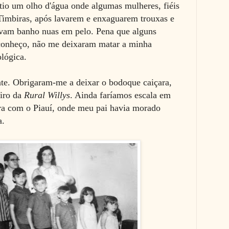
tio um olho d'água onde algumas mulheres, fiéis
 Timbiras, após lavarem e enxaguarem trouxas e
avam banho nuas em pelo. Pena que alguns
sconheço, não me deixaram matar a minha
ológica.
ante. Obrigaram-me a deixar o bodoque caiçara,
eiro da
Rural Willys
. Ainda faríamos escala em
ira com o Piauí, onde meu pai havia morado
a.