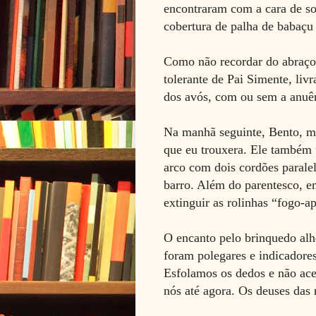
encontraram com a cara de son
cobertura de palha de babaçu
Como não recordar do abraço
tolerante de Pai Simente, li
dos avós, com ou sem a anuê
Na manhã seguinte, Bento, me
que eu trouxera. Ele também
arco com dois cordões parale
barro. Além do parentesco, e
extinguir as rolinhas “fogo-a
O encanto pelo brinquedo alhe
foram polegares e indicadore
Esfolamos os dedos e não ace
nós até agora. Os deuses da