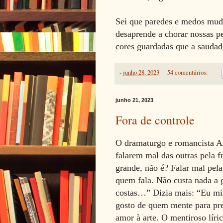
Sei que paredes e medos muda
desaprende a chorar nossas p
cores guardadas que a saudad
-
junho 28, 2023
54 comentários:
junho 21, 2023
Fora de controle
O dramaturgo e romancista Ar
falarem mal das outras pela 
grande, não é? Falar mal pel
quem fala. Não custa nada a 
costas…” Dizia mais: “Eu mi
gosto de quem mente para pre
amor à arte. O mentiroso lí