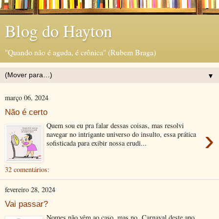
Blog do Hayton
"Quando não é aguda, é crônica" (Rubem Braga)
▼
março 06, 2024
Não é certo
Quem sou eu pra falar dessas coisas, mas resolvi
›
navegar no intrigante universo do insulto, essa prática
sofisticada para exibir nossa erudi...
32 comentários:
fevereiro 28, 2024
Vai passar?
Nomes não vêm ao caso, mas no Carnaval deste ano