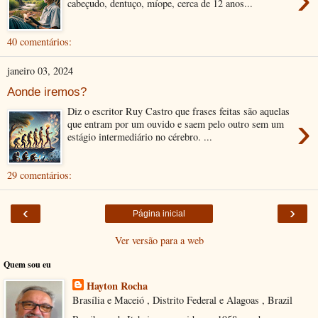
cabeçudo, dentuço, míope, cerca de 12 anos...
40 comentários:
janeiro 03, 2024
Aonde iremos?
Diz o escritor Ruy Castro que frases feitas são aquelas
›
que entram por um ouvido e saem pelo outro sem um
estágio intermediário no cérebro. ...
29 comentários:
‹
›
Página inicial
Ver versão para a web
Quem sou eu
Hayton Rocha
Brasília e Maceió , Distrito Federal e Alagoas , Brazil