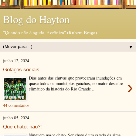
Blog do Hayton
"Quando não é aguda, é crônica" (Rubem Braga)
▼
junho 12, 2024
Golaços sociais
Dias antes das chuvas que provocaram inundações em
›
quase todos os municípios gaúchos, no maior desastre
climático da história do Rio Grande ...
44 comentários:
junho 05, 2024
Que chato, não?!
Ninguém nasce chato. Ser chato é um estado da alma,