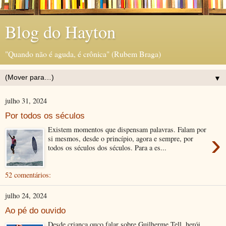
Blog do Hayton
"Quando não é aguda, é crônica" (Rubem Braga)
▼
julho 31, 2024
Por todos os séculos
Existem momentos que dispensam palavras. Falam por
›
si mesmos, desde o princípio, agora e sempre, por
todos os séculos dos séculos. Para a es...
52 comentários:
julho 24, 2024
Ao pé do ouvido
Desde criança ouço falar sobre Guilherme Tell, herói