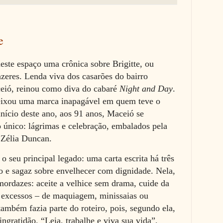
e
este espaço uma crônica sobre Brigitte, ou
zeres. Lenda viva dos casarões do bairro
eió, reinou como diva do cabaré
Night and Day
.
deixou uma marca inapagável em quem teve o
início deste ano, aos 91 anos, Maceió se
 único: lágrimas e celebração, embalados pela
e Zélia Duncan.
o seu principal legado: uma carta escrita há três
o e sagaz sobre envelhecer com dignidade. Nela,
mordazes: aceite a velhice sem drama, cuide da
e excessos – de maquiagem, minissaias ou
também fazia parte do roteiro, pois, segundo ela,
ngratidão. “Leia, trabalhe e viva sua vida”,