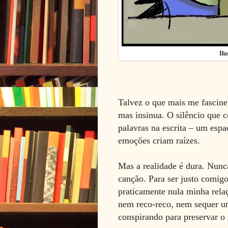
Ilu
Talvez o que mais me fascine 
mas insinua. O silêncio que 
palavras na escrita – um esp
emoções criam raízes.
Mas a realidade é dura. Nun
canção. Para ser justo comigo
praticamente nula minha rel
nem reco-reco, nem sequer u
conspirando para preservar o 