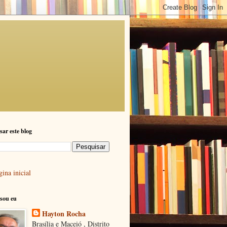
sar este blog
ina inicial
sou eu
Hayton Rocha
Brasília e Maceió , Distrito