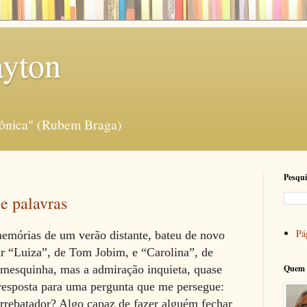
ayton
rônica" (Rubem Braga)
Pesqui
 e palavras
Pág
memórias de um verão distante, bateu de novo
vir “Luiza”, de Tom Jobim, e “Carolina”, de
mesquinha, mas a admiração inquieta, quase
Quem 
 resposta para uma pergunta que me persegue:
arrebatador? Algo capaz de fazer alguém fechar