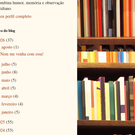
ombina humor, memória e observação
tidiano.
eu perfil completo
o do blog
026
(37)
agosto
(1)
▼
Nem me venha com essa!
julho
(5)
►
junho
(8)
►
maio
(5)
►
abril
(5)
►
março
(4)
►
fevereiro
(4)
►
janeiro
(5)
►
025
(55)
024
(53)