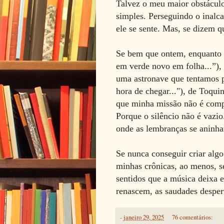
Talvez o meu maior obstáculo,
simples. Perseguindo o inalc
ele se sente. Mas, se dizem q
Se bem que ontem, enquanto o
em verde novo em folha...”), 
uma astronave que tentamos 
hora de chegar..."), de Toqu
que minha missão não é compo
Porque o silêncio não é vazio
onde as lembranças se aninh
Se nunca conseguir criar algo
minhas crônicas, ao menos, se
sentidos que a música deixa 
renascem, as saudades desper
-
janeiro 29, 2025
76 comentários: