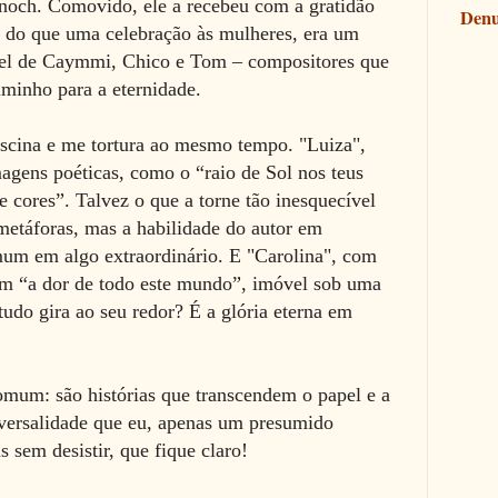
 Enoch. Comovido, ele a recebeu com a gratidão
Denu
s do que uma celebração às mulheres, era um
ável de Caymmi, Chico e Tom – compositores que
minho para a eternidade.
ascina e me tortura ao mesmo tempo. "Luiza",
agens poéticas, como o “raio de Sol nos teus
 cores”. Talvez o que a torne tão inesquecível
metáforas, mas a habilidade do autor em
um em algo extraordinário. E "Carolina", com
am “a dor de todo este mundo”, imóvel sob uma
udo gira ao seu redor? É a glória eterna em
mum: são histórias que transcendem o papel e a
versalidade que eu, apenas um presumido
s sem desistir, que fique claro!