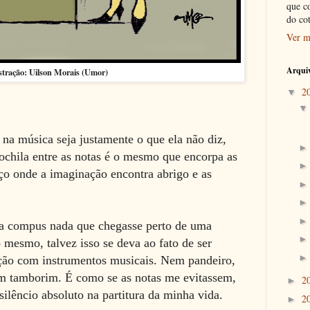
que c
do co
Ver m
Arquiv
stração: Uilson Morais (Umor)
2
▼
na música seja justamente o que ela não diz,
cochila entre as notas é o mesmo que encorpa as
aço onde a imaginação encontra abrigo e as
ca compus nada que chegasse perto de uma
 mesmo, talvez isso se deva ao fato de ser
ação com instrumentos musicais. Nem pandeiro,
m tamborim. É como se as notas me evitassem,
2
►
silêncio absoluto na partitura da minha vida.
2
►