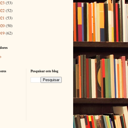
023
(53)
022
(52)
021
(53)
020
(50)
019
(62)
dores
o
ores
Pesquisar este blog