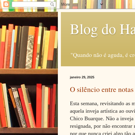
Blog do H
"Quando não é aguda, é c
janeiro 29, 2025
O silêncio entre notas
Esta semana, revisitando as 
aquela inveja artística ao ou
Chico Buarque. Não a inveja 
resignada, por não encontrar
por que nunca criei algo tão 