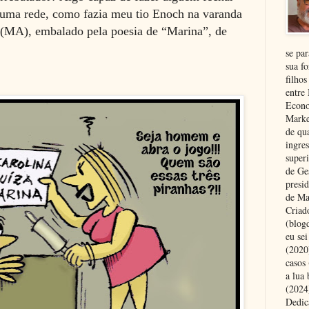
numa rede, como fazia meu tio Enoch na varanda
s (MA), embalado pela poesia de “Marina”, de
se pa
sua fo
filhos
entre
Econo
Marke
de qu
ingre
superi
de Ge
presi
de Ma
Criad
(blog
eu se
(2020
casos
a lua
(2024)
Dedic