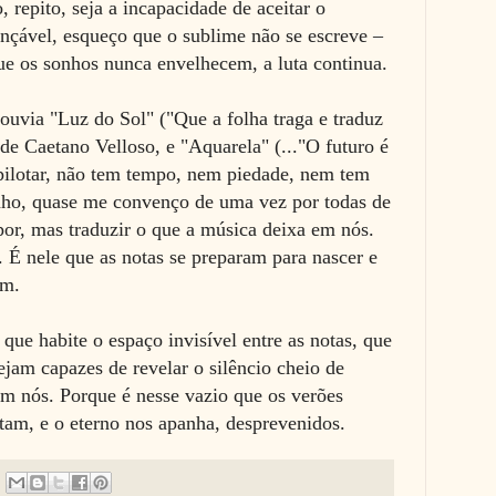
 repito, seja a incapacidade de aceitar o
ançável, esqueço que o sublime não se escreve –
ue os sonhos nunca envelhecem, a luta continua.
uvia "Luz do Sol" ("Que a folha traga e traduz
de Caetano Velloso, e "Aquarela" (..."O futuro é
pilotar, não tem tempo, nem piedade, nem tem
inho, quase me convenço de uma vez por todas de
r, mas traduzir o que a música deixa em nós.
. É nele que as notas se preparam para nascer e
am.
 que habite o espaço invisível entre as notas, que
jam capazes de revelar o silêncio cheio de
em nós. Porque é nesse vazio que os verões
tam, e o eterno nos apanha, desprevenidos.