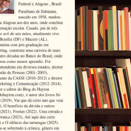
Federal e Alagoas , Brazil
Paraibano de Itabaiana,
nascido em 1958, mudou-
ra Alagoas aos dez anos, onde concluiu
rmação escolar. Casado, pai de três
 e avô de seis netos, atualmente vive
 Brasília (DF) e Maceió (AL).
mista com pós-graduação em
ting, construiu uma carreira de mais
atro décadas no Banco do Brasil, onde
ssou como menor aprendiz. Foi
ntendente em diversos estados, diretor
stão de Pessoas (2001–2003),
dente da CASSI (2010–2012) e diretor
rketing e Comunicação (2012–2014).
or e editor do Blog do Hayton
dohayton.com), é autor dos livros Só
i (2019), Vai que dá certo ano que vem
), O benefício da dúvida e outros
 (2021), Frestas (2022), Uma estrada e
 branca (2023), Até aqui deu certo
 e O silêncio das tartarugas (2025).
a-se sobretudo à crônica, gênero em