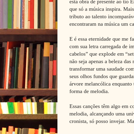
esta obra de presente ao tio
que só a música inspira. Mai
tributo ao talento incompar
encontraram na música um ca
E é essa eternidade que me f
com sua letra carregada de im
cabelos” que explode em “sete
não seja apenas a beleza das 
transformar uma saudade com
seus olhos fundos que guard
árvore melancólica enquanto t
forma de melodia.
Essas canções têm algo em co
melodia, alcançando uma uni
cronista, só posso invejar. Ma