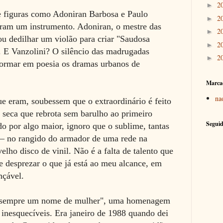
2
►
e figuras como Adoniran Barbosa e Paulo
2
►
ram um instrumento. Adoniran, o mestre das
2
►
ou dedilhar um violão para criar "Saudosa
2
►
 E Vanzolini? O silêncio das madrugadas
2
►
sformar em poesia os dramas urbanos de
Marca
na
ue eram, soubessem que o extraordinário é feito
 seca que rebrota sem barulho ao primeiro
Seguid
o por algo maior, ignoro que o sublime, tantas
 – no rangido do armador de uma rede na
lho disco de vinil. Não é a falta de talento que
e desprezar o que já está ao meu alcance, em
nçável.
 sempre um nome de mulher", uma homenagem
e inesquecíveis. Era janeiro de 1988 quando dei