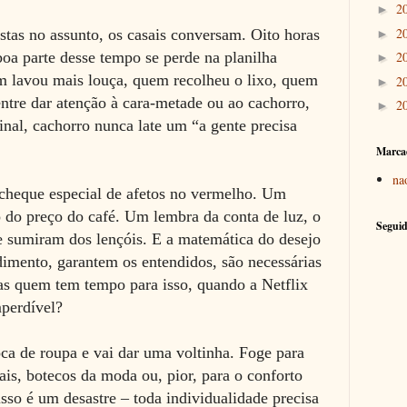
2
►
2
stas no assunto, os casais conversam. Oito horas
►
a parte desse tempo se perde na planilha
2
►
em lavou mais louça, quem recolheu o lixo, quem
2
►
 entre dar atenção à cara-metade ou ao cachorro,
2
►
inal, cachorro nunca late um “a gente precisa
Marca
na
cheque especial de afetos no vermelho. Um
o do preço do café. Um lembra da conta de luz, o
Seguid
 sumiram dos lençóis. E a matemática do desejo
dimento, garantem os entendidos, são necessárias
Mas quem tem tempo para isso, quando a Netflix
perdível?
ca de roupa e vai dar uma voltinha. Foge para
is, botecos da moda ou, pior, para o conforto
isso é um desastre – toda individualidade precisa