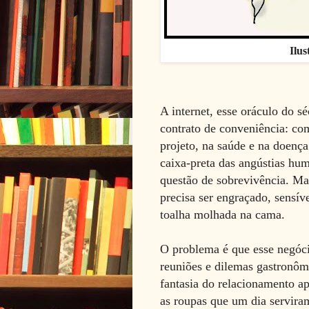
Ilu
A internet, esse oráculo do s
contrato de conveniência: com
projeto, na saúde e na doença
caixa-preta das angústias hu
questão de sobrevivência. Mas
precisa ser engraçado, sensíve
toalha molhada na cama.
O problema é que esse negóci
reuniões e dilemas gastronômi
fantasia do relacionamento a
as roupas que um dia servir