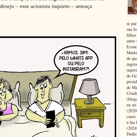
 desejo – esse acionista inquieto – ameaça
se pa
sua fo
filhos
entre
Econo
Marke
de qu
ingre
superi
de Ge
presi
de Ma
Criad
(blog
eu se
(2020
casos
a lua
(2024)
Dedic