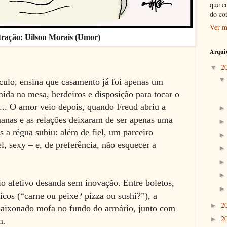
que c
do co
Ver m
stração: Uilson Morais (Umor)
Arquiv
2
▼
éculo, ensina que casamento já foi apenas um
ida na mesa, herdeiros e disposição para tocar o
... O amor veio depois, quando Freud abriu a
manas e as relações deixaram de ser apenas uma
 a régua subiu: além de fiel, um parceiro
l, sexy – e, de preferência, não esquecer a
o afetivo desanda sem inovação. Entre boletos,
cos (“carne ou peixe? pizza ou sushi?”), a
2
►
paixonado mofa no fundo do armário, junto com
2
►
am.