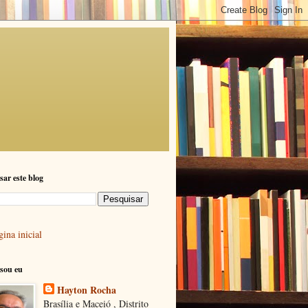
sar este blog
ina inicial
sou eu
Hayton Rocha
Brasília e Maceió , Distrito