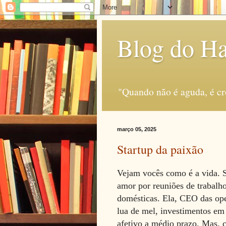
Blog do H
"Quando não é aguda, é c
março 05, 2025
Startup da paixão
Vejam vocês como é a vida. S
amor por reuniões de trabalh
domésticas. Ela, CEO das oper
lua de mel, investimentos em 
afetivo a médio prazo. Mas, 