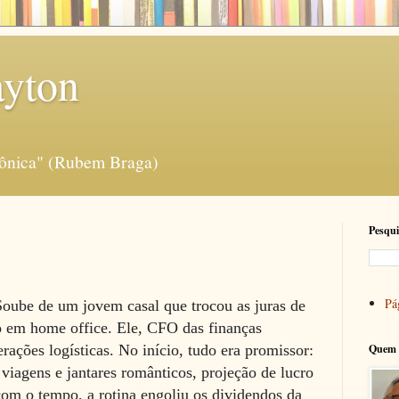
ayton
rônica" (Rubem Braga)
Pesqui
Pág
oube de um jovem casal que trocou as juras de
o em home office. Ele, CFO das finanças
ações logísticas. No início, tudo era promissor:
Quem 
viagens e jantares românticos, projeção de lucro
com o tempo, a rotina engoliu os dividendos da