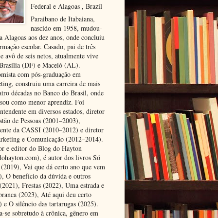
Federal e Alagoas , Brazil
Paraibano de Itabaiana,
nascido em 1958, mudou-
ra Alagoas aos dez anos, onde concluiu
rmação escolar. Casado, pai de três
 e avô de seis netos, atualmente vive
 Brasília (DF) e Maceió (AL).
mista com pós-graduação em
ting, construiu uma carreira de mais
atro décadas no Banco do Brasil, onde
ssou como menor aprendiz. Foi
ntendente em diversos estados, diretor
stão de Pessoas (2001–2003),
dente da CASSI (2010–2012) e diretor
rketing e Comunicação (2012–2014).
or e editor do Blog do Hayton
dohayton.com), é autor dos livros Só
i (2019), Vai que dá certo ano que vem
), O benefício da dúvida e outros
 (2021), Frestas (2022), Uma estrada e
 branca (2023), Até aqui deu certo
 e O silêncio das tartarugas (2025).
a-se sobretudo à crônica, gênero em