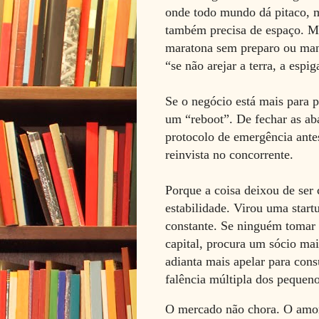
onde todo mundo dá pitaco, m
também precisa de espaço. Ma
maratona sem preparo ou man
“se não arejar a terra, a espi
Se o negócio está mais para p
um “reboot”. De fechar as aba
protocolo de emergência antes
reinvista no concorrente.
Porque a coisa deixou de ser
estabilidade. Virou uma startu
constante.
Se ninguém tomar a
capital, procura um sócio mai
adianta mais apelar para con
falência múltipla dos pequeno
O mercado não chora. O amor, 