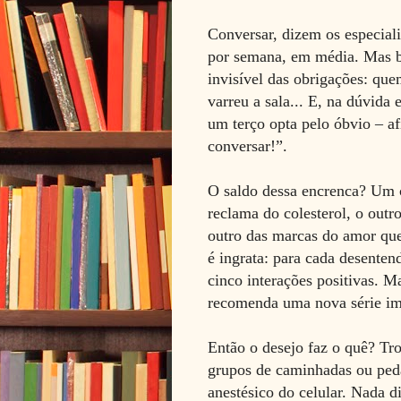
Conversar, dizem os especiali
por semana, em média. Mas bo
invisível das obrigações: qu
varreu a sala... E, na dúvida
um terço opta pelo óbvio – af
conversar!”.
O saldo dessa encrenca? Um 
reclama do colesterol, o outr
outro das marcas do amor que
é ingrata: para cada desenten
cinco interações positivas. 
recomenda uma nova série im
Então o desejo faz o quê? Tro
grupos de caminhadas ou peda
anestésico do celular. Nada d