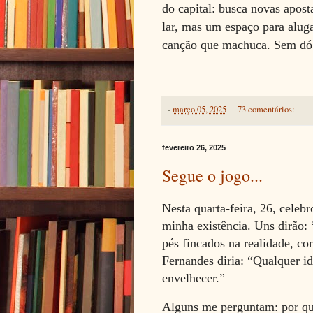
do capital: busca novas apost
lar, mas um espaço para alug
canção que machuca. Sem dó
-
março 05, 2025
73 comentários:
fevereiro 26, 2025
Segue o jogo...
Nesta quarta-feira, 26, celeb
minha existência. Uns dirão:
pés fincados na realidade, co
Fernandes diria: “Qualquer id
envelhecer.”
Alguns me perguntam: por qu