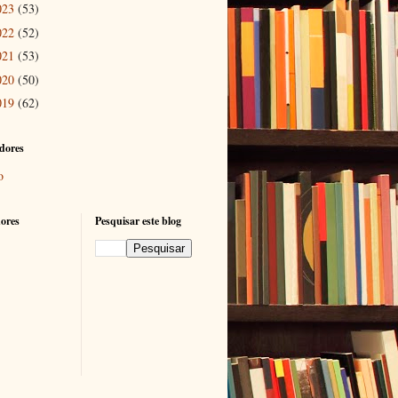
023
(53)
022
(52)
021
(53)
020
(50)
019
(62)
dores
o
ores
Pesquisar este blog