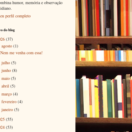
ombina humor, memória e observação
tidiano.
eu perfil completo
o do blog
026
(37)
agosto
(1)
▼
Nem me venha com essa!
julho
(5)
►
junho
(8)
►
maio
(5)
►
abril
(5)
►
março
(4)
►
fevereiro
(4)
►
janeiro
(5)
►
025
(55)
024
(53)