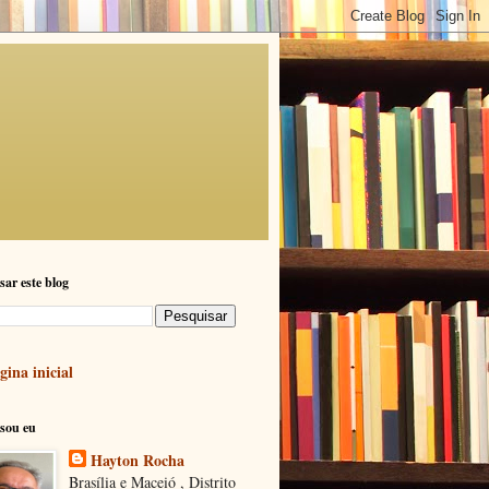
sar este blog
gina inicial
sou eu
Hayton Rocha
Brasília e Maceió , Distrito