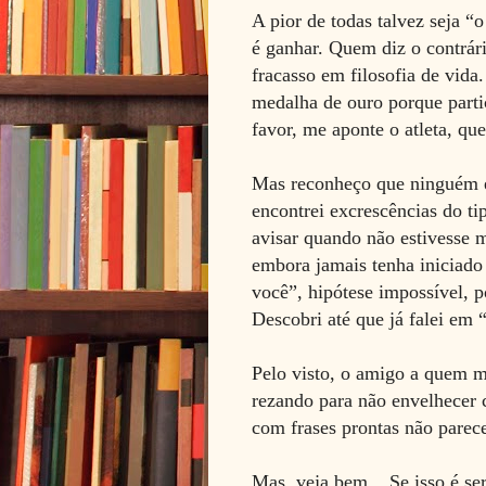
A pior de todas talvez seja “
é ganhar. Quem diz o contrár
fracasso em filosofia de vid
medalha de ouro porque partic
favor, me aponte o atleta, qu
Mas reconheço que ninguém es
encontrei excrescências do ti
avisar quando não estivesse 
embora jamais tenha iniciado
você”, hipótese impossível, po
Descobri até que já falei em
Pelo visto, o amigo a quem me
rezando para não envelhecer 
com frases prontas não parec
Mas, veja bem... Se isso é ser