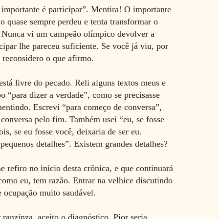
o importante é participar”. Mentira! O importante
io quase sempre perdeu e tenta transformar o
a. Nunca vi um campeão olímpico devolver a
ipar lhe pareceu suficiente. Se você já viu, por
e reconsidero o que afirmo.
tá livre do pecado. Reli alguns textos meus e
po “para dizer a verdade”, como se precisasse
mentindo. Escrevi “para começo de conversa”,
 conversa pelo fim. Também usei “eu, se fosse
is, se eu fosse você, deixaria de ser eu.
 “pequenos detalhes”. Existem grandes detalhes?
 refiro no início desta crônica, e que continuará
como eu, tem razão. Entrar na velhice discutindo
e ocupação muito saudável.
 ranzinza, aceito o diagnóstico. Pior seria