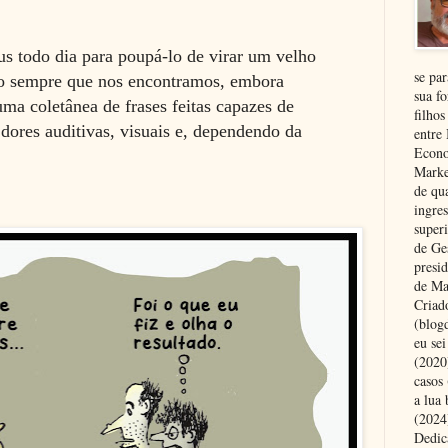
 todo dia para poupá-lo de virar um velho
se pa
so sempre que nos encontramos, embora
sua fo
uma coletânea de frases feitas capazes de
filhos
dores auditivas, visuais e, dependendo da
entre
Econo
Marke
de qu
ingre
superi
de Ge
presi
de Ma
Criad
(blog
eu se
(2020
casos
a lua
(2024)
Dedic