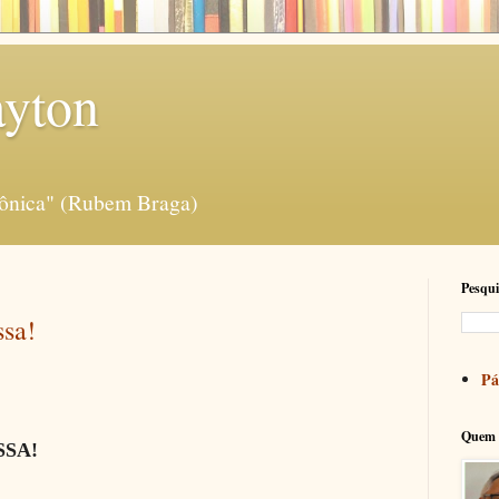
ayton
rônica" (Rubem Braga)
Pesqui
sa!
Pá
Quem 
SA!