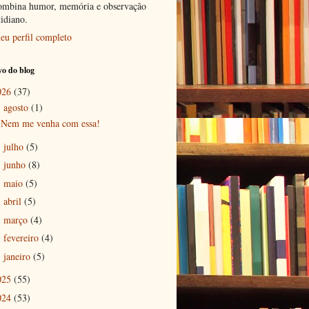
ombina humor, memória e observação
tidiano.
eu perfil completo
o do blog
026
(37)
agosto
(1)
▼
Nem me venha com essa!
julho
(5)
►
junho
(8)
►
maio
(5)
►
abril
(5)
►
março
(4)
►
fevereiro
(4)
►
janeiro
(5)
►
025
(55)
024
(53)