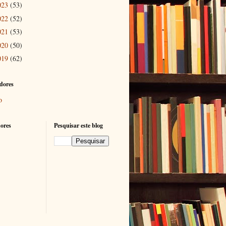
023
(53)
022
(52)
021
(53)
020
(50)
019
(62)
dores
o
ores
Pesquisar este blog