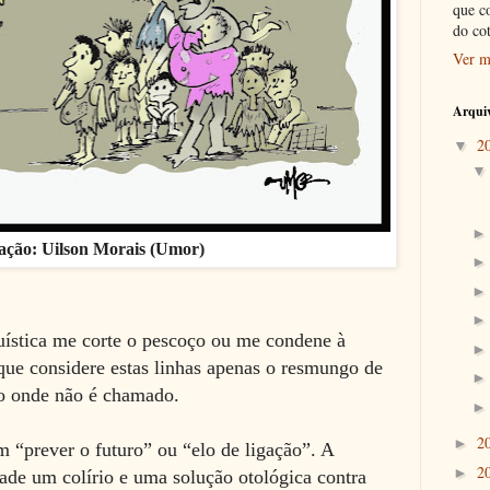
que c
do co
Ver m
Arquiv
2
▼
ração: Uilson Morais (Umor)
ística me corte o pescoço ou me condene à
que considere estas linhas apenas o resmungo de
o onde não é chamado.
2
►
 “prever o futuro” ou “elo de ligação”. A
2
►
ade um colírio e uma solução otológica contra