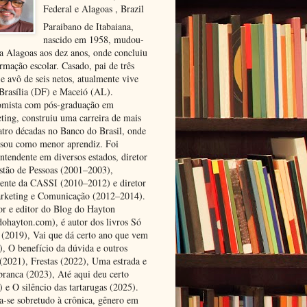
Federal e Alagoas , Brazil
Paraibano de Itabaiana,
nascido em 1958, mudou-
ra Alagoas aos dez anos, onde concluiu
rmação escolar. Casado, pai de três
 e avô de seis netos, atualmente vive
 Brasília (DF) e Maceió (AL).
mista com pós-graduação em
ting, construiu uma carreira de mais
atro décadas no Banco do Brasil, onde
ssou como menor aprendiz. Foi
ntendente em diversos estados, diretor
stão de Pessoas (2001–2003),
dente da CASSI (2010–2012) e diretor
rketing e Comunicação (2012–2014).
or e editor do Blog do Hayton
dohayton.com), é autor dos livros Só
i (2019), Vai que dá certo ano que vem
), O benefício da dúvida e outros
 (2021), Frestas (2022), Uma estrada e
 branca (2023), Até aqui deu certo
 e O silêncio das tartarugas (2025).
a-se sobretudo à crônica, gênero em