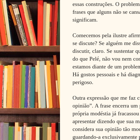
essas construções. O problema
frases que alguns não se cans
significam.
Comecemos pela ilustre afir
se discute? Se alguém me diss
discutir, claro. Se sustentar
do que Pelé, não vou nem con
estamos diante de um problem
Há gostos pessoais e há diag
perigoso.
Outra expressão que me faz c
opinião”. A frase encerra um
própria modéstia já fracassou
apresentar dizendo que sua ma
considera sua opinião tão mo
guardando-a exclusivamente p