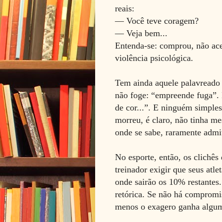
reais:
— Você teve coragem?
— Veja bem...
Entenda-se: comprou, não ace
violência psicológica.
Tem ainda aquele palavreado e
não foge: “empreende fuga”. 
de cor...”. E ninguém simples
morreu, é claro, não tinha m
onde se sabe, raramente admi
No esporte, então, os clichê
treinador exigir que seus at
onde sairão os 10% restantes
retórica. Se não há compromi
menos o exagero ganha algu