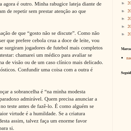
2
►
 agora é outro. Minha rabugice lateja diante de
2
am de repetir sem prestar atenção ao que
►
2
►
2
►
mação de que “gosto não se discute”. Como não
2
►
er que prefere cebola crua a doce de leite, vou
 que surgiram jogadores de futebol mais completos
Marca
testar: chamarei um médico para avaliar se
na
a de visão ou de um caso clínico mais delicado.
nósticos. Confundir uma coisa com a outra é
Seguid
oçar a sobrancelha é “na minha modesta
 paradoxo admirável. Quem precisa anunciar a
 no teste antes de fazê-lo. É como alguém se
ior virtude é a humildade. Se a criatura
desta assim, talvez faça um enorme favor
ara si.