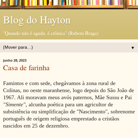
Blog do Hayton
"Quando não é aguda, é crônica" (Rubem Braga)
▼
junho 28, 2023
Casa de farinha
Famintos e com sede, chegávamos à zona rural de
Colinas, no oeste maranhense, logo depois do São João de
1967. Ali moravam meus avós paternos, Mãe Sussu e Pai
"Simente"
, alcunha poética para um agricultor de
subsistência ou simplificação de "Nascimento", sobrenome
português de origem religiosa emprestado a cristãos
nascidos em 25 de dezembro.