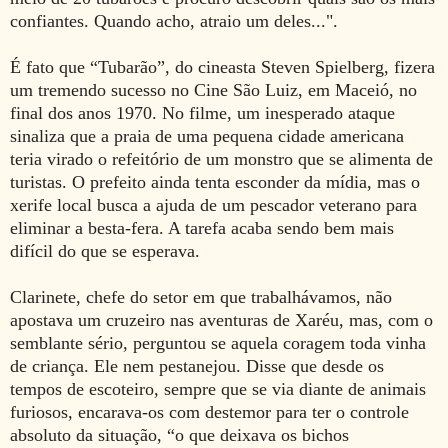
confiantes. Quando acho, atraio um deles...".
É fato que “Tubarão”, do cineasta Steven Spielberg, fizera
um tremendo sucesso no Cine São Luiz, em Maceió, no
final dos anos 1970. No filme, um inesperado ataque
sinaliza que a praia de uma pequena cidade americana
teria virado o refeitório de um monstro que se alimenta de
turistas. O prefeito ainda tenta esconder da mídia, mas o
xerife local busca a ajuda de um pescador veterano para
eliminar a besta-fera. A tarefa acaba sendo bem mais
difícil do que se esperava.
Clarinete, chefe do setor em que trabalhávamos, não
apostava um cruzeiro nas aventuras de Xaréu, mas, com o
semblante sério, perguntou se aquela coragem toda vinha
de criança. Ele nem pestanejou. Disse que desde os
tempos de escoteiro, sempre que se via diante de animais
furiosos, encarava-os com destemor para ter o controle
absoluto da situação, “o que deixava os bichos