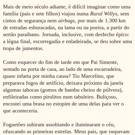
Mais de meio século adiante, é difícil imaginar como uma
família (pais e sete filhos) viajou numa
Rural Willys,
sem
cintos de segurança nem
airbags,
por mais de 1.300 km
de estradas esburacadas, na lama ou na poeira, a partir do
sertão paraibano. Jornada, inclusive, com desfecho épico:
a légua final, escorregadia e enladeirada, se deu sobre uma
tropa de jumentos.
Como esquecer do fim de tarde em que Pai Simente,
sentado na porta de casa, ao lado de uma escarradeira,
quase infarta por minha causa? Tio Marcelino, que
preparava fogos de artifício, deixara próximo da janela
algumas tabocas (gomos de bambu cheios de pólvora),
enfileiradas como pirulitos num tabuleiro. Buliçoso,
encostei uma brasa no estopim de uma delas para ver o
que aconteceria.
Foguetões subiram assobiando e iluminaram o céu,
ofuscando as primeiras estrelas. Meus pais, que raspavam