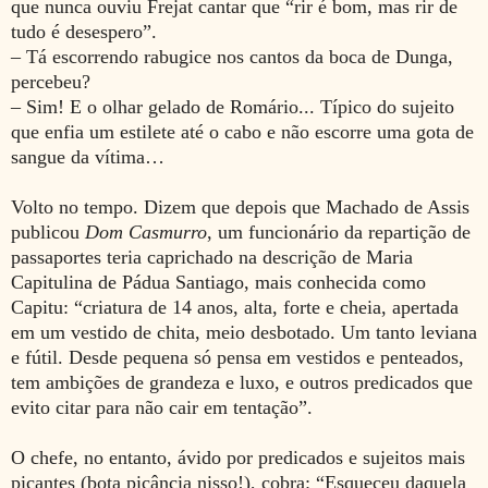
que nunca ouviu Frejat cantar que “rir é bom, mas rir de
tudo é desespero”.
– Tá escorrendo rabugice nos cantos da boca de Dunga,
percebeu?
– Sim! E o olhar gelado de Romário... Típico do sujeito
que enfia um estilete até o cabo e não escorre uma gota de
sangue da vítima…
Volto no tempo. Dizem que depois que Machado de Assis
publicou
Dom Casmurro
, um funcionário da repartição de
passaportes teria caprichado na descrição de Maria
Capitulina de Pádua Santiago, mais conhecida como
Capitu: “criatura de 14 anos, alta, forte e cheia, apertada
em um vestido de chita, meio desbotado. Um tanto leviana
e fútil. Desde pequena só pensa em vestidos e penteados,
tem ambições de grandeza e luxo, e outros predicados que
evito citar para não cair em tentação”.
O chefe, no entanto, ávido por predicados e sujeitos mais
picantes (bota picância nisso!), cobra: “Esqueceu daquela