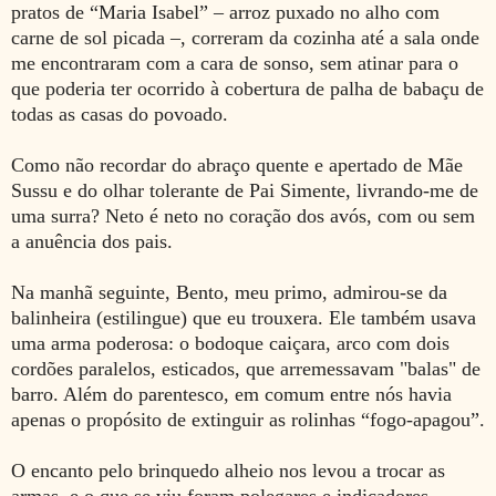
pratos de “Maria Isabel” – arroz puxado no alho com
carne de sol picada –, correram da cozinha até a sala onde
me encontraram com a cara de sonso, sem atinar para o
que poderia ter ocorrido à cobertura de palha de babaçu de
todas as casas do povoado.
Como não recordar do abraço quente e apertado de Mãe
Sussu e do olhar tolerante de Pai Simente, livrando-me de
uma surra? Neto é neto no coração dos avós, com ou sem
a anuência dos pais.
Na manhã seguinte, Bento, meu primo, admirou-se da
balinheira (estilingue) que eu trouxera. Ele também usava
uma arma poderosa: o bodoque caiçara, arco com dois
cordões paralelos, esticados, que arremessavam "balas" de
barro. Além do parentesco, em comum entre nós havia
apenas o propósito de extinguir as rolinhas “fogo-apagou”.
O encanto pelo brinquedo alheio nos levou a trocar as
armas, e o que se viu foram polegares e indicadores