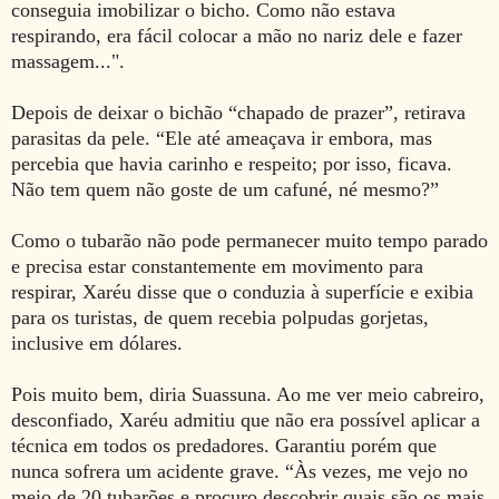
conseguia imobilizar o bicho. Como não estava
respirando, era fácil colocar a mão no nariz dele e fazer
massagem...".
Depois de deixar o bichão “chapado de prazer”, retirava
parasitas da pele. “Ele até ameaçava ir embora, mas
percebia que havia carinho e respeito; por isso, ficava.
Não tem quem não goste de um cafuné, né mesmo?”
Como o tubarão não pode permanecer muito tempo parado
e precisa estar constantemente em movimento para
respirar, Xaréu disse que o conduzia à superfície e exibia
para os turistas, de quem recebia polpudas gorjetas,
inclusive em dólares.
Pois muito bem, diria Suassuna. Ao me ver meio cabreiro,
desconfiado, Xaréu admitiu que não era possível aplicar a
técnica em todos os predadores. Garantiu porém que
nunca sofrera um acidente grave. “Às vezes, me vejo no
meio de 20 tubarões e procuro descobrir quais são os mais