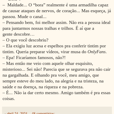
– Maldade... O “bora” realmente é uma armadilha capaz
de causar ataques de nervos, de coração... Mas esqueça, já
passou. Mude o canal...
– Pensando bem, foi melhor assim. Não era a pessoa ideal
para juntarmos nossas tralhas e trilhos. É aí que a
gente
descobre
…
– O que você descobriu?
– Ela exigiu luz acesa e espelhos pra conferir
tintim por
tintim. Queria preparar vídeos, virar musa
do
OnlyFans
.
– Epa! Ficaríamos famosos, não?!
– Mas então me veio com aquele olhar esquisito,
misterioso... Sei não! Parecia que se segurava pra não cair
na gargalhada. E olhando pra você, meu amigo, que
sempre esteve do meu lado, na alegria e na tristeza, na
saúde e na doença, na riqueza e na pobreza.
– É... Não ia dar certo mesmo. Amigo também é pra essas
coisas.
-
abril 24, 2024
48 comentários: