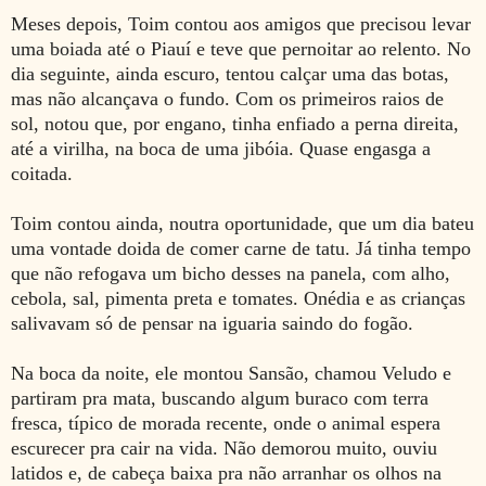
Meses depois, Toim contou aos amigos que precisou levar
uma boiada até o Piauí e teve que pernoitar ao relento. No
dia seguinte, ainda escuro, tentou calçar uma das botas,
mas não alcançava o fundo. Com os primeiros raios de
sol, notou que, por engano, tinha enfiado a perna direita,
até a virilha, na boca de uma jibóia. Quase engasga a
coitada.
Toim contou ainda, noutra oportunidade, que um dia bateu
uma vontade doida de comer carne de tatu. Já tinha tempo
que não refogava um bicho desses na panela, com alho,
cebola, sal, pimenta preta e tomates. Onédia e as crianças
salivavam só de pensar na iguaria saindo do fogão.
Na boca da noite, ele montou Sansão, chamou Veludo e
partiram pra mata, buscando algum buraco com terra
fresca, típico de morada recente, onde o animal espera
escurecer pra cair na vida. Não demorou muito, ouviu
latidos e, de cabeça baixa pra não arranhar os olhos na