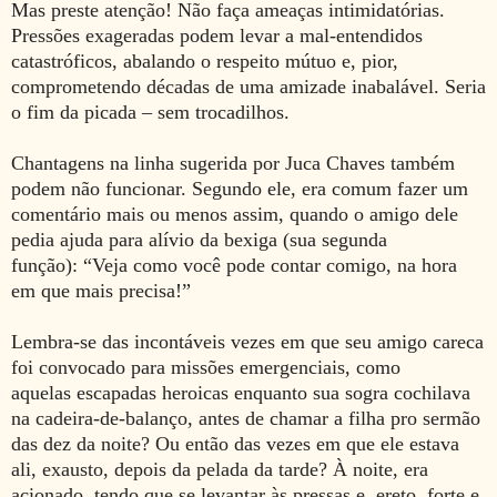
Mas preste atenção! Não faça ameaças intimidatórias.
Pressões exageradas podem levar a mal-entendidos
catastróficos, abalando o respeito mútuo e, pior,
comprometendo décadas de uma amizade inabalável. Seria
o fim da picada – sem trocadilhos.
Chantagens na linha sugerida por Juca Chaves também
podem não funcionar. Segundo ele, era comum fazer um
comentário mais ou menos assim, quando o amigo dele
pedia ajuda para alívio da bexiga (sua segunda
função): “Veja como você pode contar comigo, na hora
em que mais precisa!”
Lembra-se das incontáveis vezes em que seu amigo careca
foi convocado para missões emergenciais, como
aquelas
escapadas heroicas enquanto
sua sogra cochilava
na cadeira-de-balanço, antes de chamar a filha pro sermão
das dez da noite? Ou então das vezes em que ele estava
ali, exausto, depois da pelada da tarde? À noite, era
acionado, tendo que se levantar às pressas e, ereto, forte e