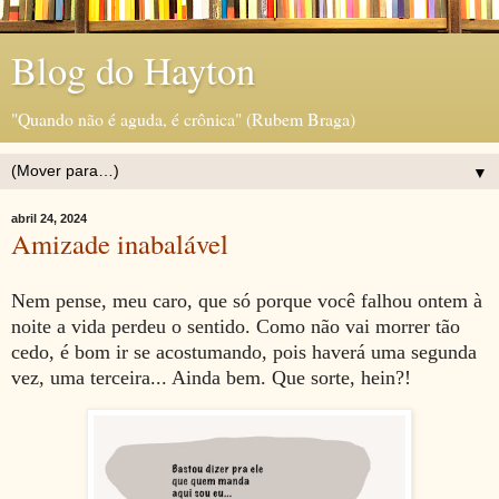
Blog do Hayton
"Quando não é aguda, é crônica" (Rubem Braga)
▼
abril 24, 2024
Amizade inabalável
Nem pense, meu caro, que só porque você falhou ontem à
noite a vida perdeu o sentido. Como não vai morrer tão
cedo, é bom ir se
acostumando, pois haverá uma segunda
vez, uma terceira... Ainda bem. Que sorte, hein?
!