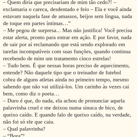
– Quem diria que precisariam de mim tão cedo?! –
exclamaria o careca, desdentado e feio – Ela e você ainda
estavam naquela fase de amassos, beijos sem língua, nada
de toque em partes íntimas…”
– Me pegou de surpresa... Mas não justifica! Você precisa
estar alerta, pronto para entrar em ação.
E por favor, nada
de sair por aí reclamando que está sendo explorado em
tarefas incompatíveis com suas funções, quando continua
recebendo de mim um tratamento cinco estrelas!
– Tudo bem. É que nessas horas preciso de aquecimento,
entende? Não daquele tipo que o treinador de futebol
cobra de alguns atletas ainda no primeiro tempo, mesmo
sabendo que não vai utilizá-los. Um carinho às vezes cai
bem, como diz o poeta…
–
Duro é que, d
o nada, ela achou de pronunciar aquela
palavrinha cruel e me deixou numa sinuca de bico, de
queixo caído. E quando falo de queixo caído, na verdade,
não foi só ele que caiu.
– Qual palavrinha?
– “Bora”!