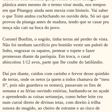
plástica antes mesmo de o termo virar moda, nos tempos
em que Pitanguy ainda nem mexia com bisturis. Vai saber
o que Toim andou cochichando no ouvido dela. Só sei que
provou da pitanga antes de madura, tendo que se casar pra
moça não cair na boca do povo.
Coronel Bonfim, o sogrão, tinha terras até perder de vista.
Não foi nenhum sacrifício pro bonitão vestir um paletó de
linho, engraxar os sapatos, pentear o topete e fazer
promessas diante da paróquia. Em troca, o casal
abiscoitou 1/12 avos, parte que lhe coube do latifúndio.
Daí por diante, cuidou com carinho e fervor desse quinhão
de terras, onde os netos (a quem a todos chamava de “meu
fi”, pois não guardava os nomes), passavam os fins de
semana e as férias ouvindo estórias, banhando-se no açude
e aprendendo as coisas sertanejas, como beber leite cru
num curral direto de divinas tetas, com direito à trilha
sonora do mugido, ao cheiro de estrume e ao risco de