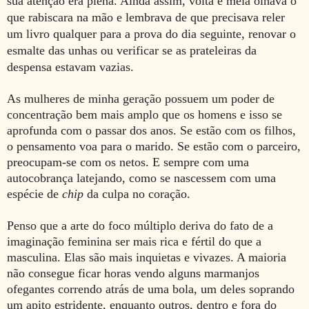
sua atenção era plena. Ainda assim, volta e meia olhava o
que rabiscara na mão e lembrava de que precisava reler
um livro qualquer para a prova do dia seguinte, renovar o
esmalte das unhas ou verificar se as prateleiras da
despensa estavam vazias.
As mulheres de minha geração possuem um poder de
concentração bem mais amplo que os homens e isso se
aprofunda com o passar dos anos. Se estão com os filhos,
o pensamento voa para o marido. Se estão com o parceiro,
preocupam-se com os netos. E sempre com uma
autocobrança latejando, como se nascessem com uma
espécie de
chip
da culpa no coração.
Penso que a arte do foco múltiplo deriva do fato de a
imaginação feminina ser mais rica e fértil do que a
masculina. Elas são mais inquietas e vivazes. A maioria
não consegue ficar horas vendo alguns marmanjos
ofegantes correndo atrás de uma bola, um deles soprando
um apito estridente, enquanto outros, dentro e fora do