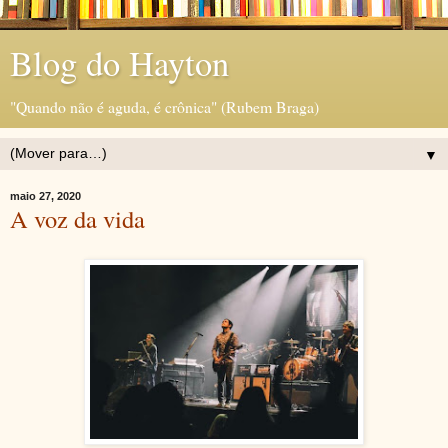
Blog do Hayton
"Quando não é aguda, é crônica" (Rubem Braga)
▼
maio 27, 2020
A voz da vida