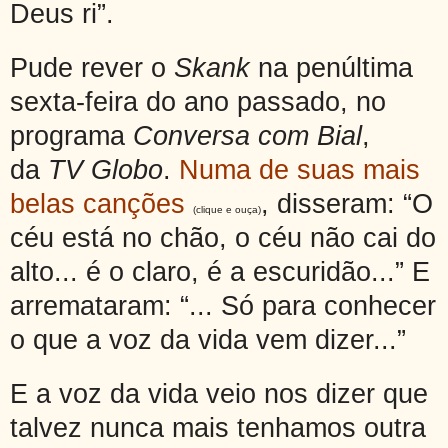
Deus ri”.
Pude rever o
Skank
na penúltima
sexta-feira do ano passado, no
programa
Conversa com Bial
,
da
TV Globo
.
Numa de suas mais
belas canções
, disseram: “O
(clique e ouça)
céu está no chão, o céu não cai do
alto... é o claro, é a escuridão...” E
arremataram: “... Só para conhecer
o que a voz da vida vem dizer...”
E a voz da vida veio nos dizer que
talvez nunca mais tenhamos outra