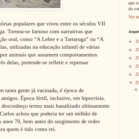
que c
do co
Ver m
órias populares que viveu entre os séculos VII
iga. Tornou-se famoso com narrativas que
Arquiv
ção oral, como “A Lebre e a Tartaruga” ou “A
2
►
as, utilizadas na educação infantil de várias
2
►
s por animais que assumem comportamentos
2
►
s delas, pretende-se refletir e repensar
2
►
2
►
2
▼
 tanta gente já vacinada, é época de
 amigos. Época fértil, inclusive, em hipocrisia.
 desconheço termo mais banalizado ultimamente
Carlos achou que poderia ter um milhão de
 anos 70, bem antes do surgimento de redes
para quem é tido como rei.