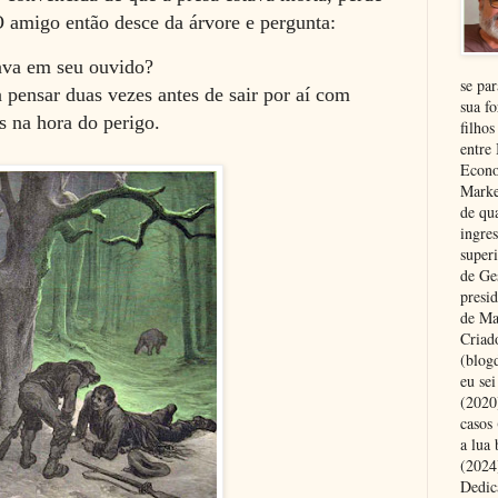
O amigo então desce da árvore e pergunta:
ava em seu ouvido?
se pa
a pensar duas vezes antes de sair por aí com
sua fo
 na hora do perigo.
filhos
entre
Econo
Marke
de qu
ingre
superi
de Ge
presi
de Ma
Criad
(blog
eu se
(2020
casos
a lua
(2024)
Dedic