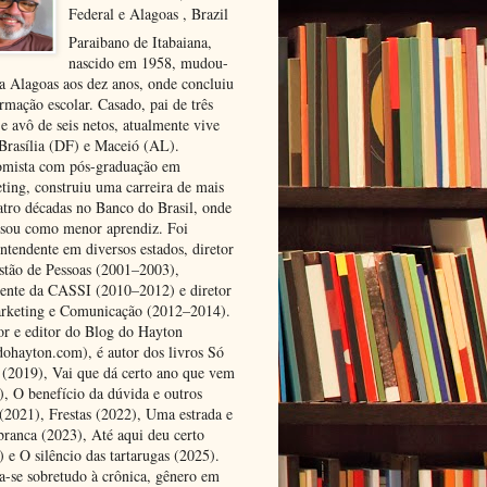
Federal e Alagoas , Brazil
Paraibano de Itabaiana,
nascido em 1958, mudou-
ra Alagoas aos dez anos, onde concluiu
rmação escolar. Casado, pai de três
 e avô de seis netos, atualmente vive
 Brasília (DF) e Maceió (AL).
mista com pós-graduação em
ting, construiu uma carreira de mais
atro décadas no Banco do Brasil, onde
ssou como menor aprendiz. Foi
ntendente em diversos estados, diretor
stão de Pessoas (2001–2003),
dente da CASSI (2010–2012) e diretor
rketing e Comunicação (2012–2014).
or e editor do Blog do Hayton
dohayton.com), é autor dos livros Só
i (2019), Vai que dá certo ano que vem
), O benefício da dúvida e outros
 (2021), Frestas (2022), Uma estrada e
 branca (2023), Até aqui deu certo
 e O silêncio das tartarugas (2025).
a-se sobretudo à crônica, gênero em