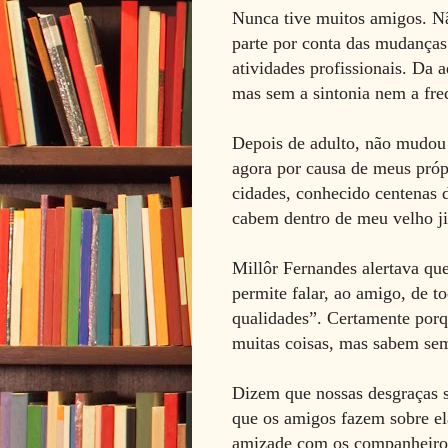
Nunca tive muitos amigos. Nã
parte por conta das mudança
atividades profissionais. Da a
mas sem a sintonia nem a fr
Depois de adulto, não mudou 
agora por causa de meus pró
cidades, conhecido centenas d
cabem dentro de meu velho j
Millôr Fernandes alertava qu
permite falar, ao amigo, de to
qualidades”. Certamente porq
muitas coisas, mas sabem sem
Dizem que nossas desgraças 
que os amigos fazem sobre el
amizade com os companheiros 