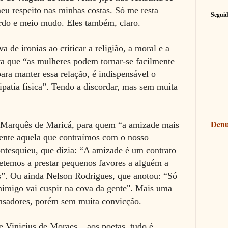
eu respeito nas minhas costas. Só me resta
Seguid
urdo e meio mudo. Eles também, claro.
a de ironias ao criticar a religião, a moral e a
va que “as mulheres podem tornar-se facilmente
a manter essa relação, é indispensável o
patia física”. Tendo a discordar, mas sem muita
Denu
o Marquês de Maricá, para quem “a amizade mais
mente aquela que contraímos com o nosso
ntesquieu, que dizia: “A amizade é um contrato
temos a prestar pequenos favores a alguém a
es”. Ou ainda Nelson Rodrigues, que anotou: “Só
inimigo vai cuspir na cova da gente". Mais uma
ensadores, porém sem muita convicção.
ue Vinicius de Moraes – aos poetas, tudo é