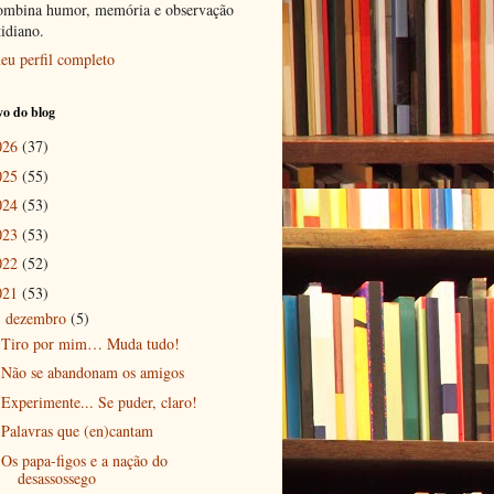
ombina humor, memória e observação
tidiano.
eu perfil completo
o do blog
026
(37)
025
(55)
024
(53)
023
(53)
022
(52)
021
(53)
dezembro
(5)
▼
Tiro por mim… Muda tudo!
Não se abandonam os amigos
Experimente... Se puder, claro!
Palavras que (en)cantam
Os papa-figos e a nação do
desassossego