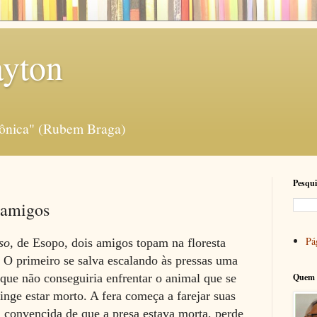
ayton
rônica" (Rubem Braga)
Pesqui
 amigos
Pág
so
, de Esopo, dois amigos topam na floresta
 O primeiro se salva escalando às pressas uma
que não conseguiria enfrentar o animal que se
Quem 
inge estar morto. A fera começa a farejar suas
, convencida de que a presa estava morta, perde