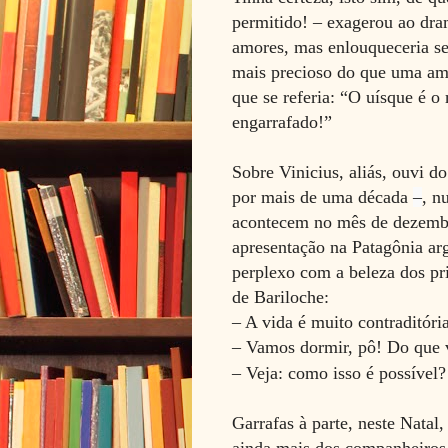
permitido!
– exagerou ao dra
amores, mas enlouqueceria s
mais precioso do que uma ami
que se referia: “O uísque é
engarrafado!”
Sobre Vinicius, aliás, ouvi 
por mais de uma década
–
, n
acontecem no mês de dezembr
apresentação na Patagônia arg
perplexo com a beleza dos pr
de Bariloche:
– A vida é muito contraditóri
– Vamos dormir, pô! Do que 
– Veja: como isso
é possível?
Garrafas à parte, neste Natal