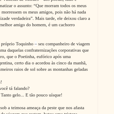
matizar o assunto: “Que morram todos os meus
e morressem os meus amigos, pois não há nada
zade verdadeira”. Mais tarde, ele deixou claro a
 o melhor amigo do homem, é um cachorro
do próprio Toquinho
–
seu companheiro de viagem
uma daquelas confraternizações corporativas que
o, que o Poetinha, eufórico após uma
entina, certo dia o acordou às cinco da manhã,
imeiros raios de sol sobre as montanhas geladas
a!
você tá falando?
 Tanto gelo... E tão pouco uísque!
, sob a teimosa ameaça da peste que nos afasta