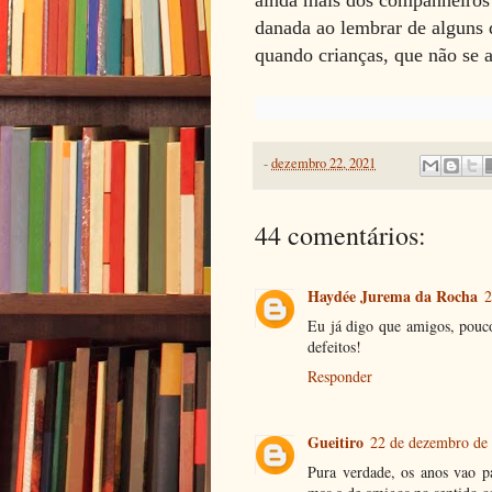
ainda mais dos companheiros 
danada ao lembrar de alguns 
quando crianças, que não se 
-
dezembro 22, 2021
44 comentários:
Haydée Jurema da Rocha
2
Eu já digo que amigos, pouco
defeitos!
Responder
Gueitiro
22 de dezembro de 
Pura verdade, os anos vao p