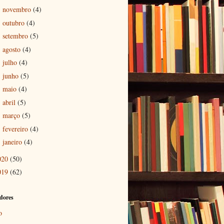
novembro
(4)
►
outubro
(4)
►
setembro
(5)
►
agosto
(4)
►
julho
(4)
►
junho
(5)
►
maio
(4)
►
abril
(5)
►
março
(5)
►
fevereiro
(4)
►
janeiro
(4)
►
020
(50)
019
(62)
dores
o