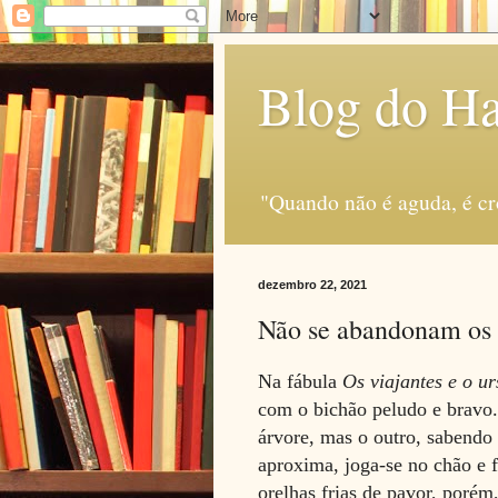
Blog do H
"Quando não é aguda, é c
dezembro 22, 2021
Não se abandonam os
Na fábula
Os viajantes e o ur
com o bichão peludo e bravo.
árvore, mas o outro, sabendo 
aproxima, joga-se no chão e f
orelhas frias de pavor, porém