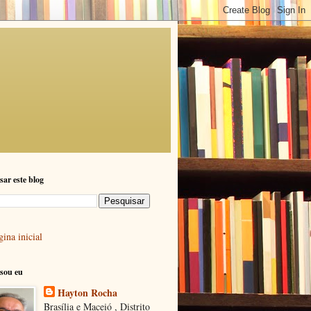
sar este blog
ina inicial
sou eu
Hayton Rocha
Brasília e Maceió , Distrito