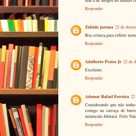
mas a de amigos no sentido c
Responder
Zuleide jurema
22 de dezem
Boa crônica,para refletir nest
Responder
Adalberto Prates Jr
22 de 
Excelente.
Responder
Ademar Rafael Ferreira
22
Considerando que não tenho
comigo na carroça de burro
minúscula Jabitacá. Feliz Nat
Responder