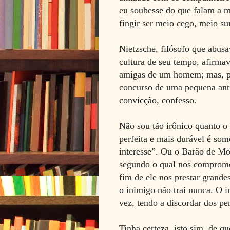
eu soubesse do que falam a m
fingir ser meio cego, meio s
Nietzsche, filósofo que abusav
cultura de seu tempo, afirma
amigas de um homem; mas, par
concurso de uma pequena anti
convicção, confesso.
Não sou tão irônico quanto 
perfeita e mais durável é so
interesse”. Ou o Barão de Mo
segundo o qual nos comprome
fim de ele nos prestar grand
o inimigo não trai nunca. O 
vez, tendo a discordar dos p
Tinha certeza, isto sim, de q