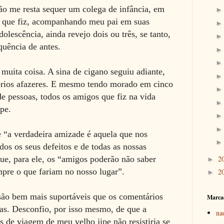
o me resta sequer um colega de infância, em
s que fiz, acompanhando meu pai em suas
dolescência, ainda revejo dois ou três, se tanto,
equência de antes.
muita coisa. A sina de cigano seguiu adiante,
prios afazeres. E mesmo tendo morado em cinco
e pessoas, todos os amigos que fiz na vida
ipe.
e “a verdadeira amizade é aquela que nos
dos os seus defeitos e de todas as nossas
2
ue, para ele, os “amigos poderão não saber
►
pre o que fariam no nosso lugar”.
2
►
são bem mais suportáveis que os comentários
Marca
as. Desconfio, por isso mesmo, de que a
na
de viagem de meu velho jipe não resistiria se