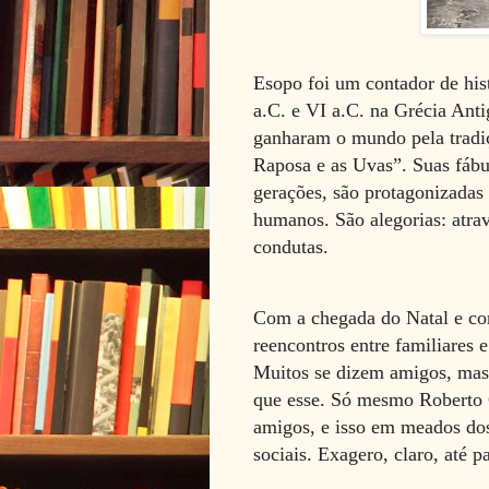
Esopo foi um contador de hist
a.C. e VI a.C. na Grécia Ant
ganharam o mundo pela tradi
Raposa e as Uvas”. Suas fábul
gerações, são protagonizada
humanos. São alegorias: atravé
condutas.
Com a chegada do Natal e com
reencontros entre familiares e
Muitos se dizem amigos, mas
que esse. Só mesmo Roberto 
amigos, e isso em meados dos
sociais. Exagero, claro, até 