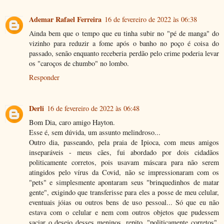
Ademar Rafael Ferreira
16 de fevereiro de 2022 às 06:38
Ainda bem que o tempo que eu tinha subir no "pé de manga" do
vizinho para reduzir a fome após o banho no poço é coisa do
passado, senão enquanto receberia perdão pelo crime poderia levar
os "caroços de chumbo" no lombo.
Responder
Derli
16 de fevereiro de 2022 às 06:48
Bom Dia, caro amigo Hayton.
Esse é, sem dúvida, um assunto melindroso...
Outro dia, passeando, pela praia de Ipioca, com meus amigos
inseparáveis - meus cães, fui abordado por dois cidadãos
politicamente corretos, pois usavam máscara para não serem
atingidos pelo vírus da Covid, não se impressionaram com os
"pets" e simplesmente apontaram seus "brinquedinhos de matar
gente", exigindo que transferisse para eles a posse de meu celular,
eventuais jóias ou outros bens de uso pessoal... Só que eu não
estava com o celular e nem com outros objetos que pudessem
saciar o desejo desses meninos, repito, "politicamente corretos".