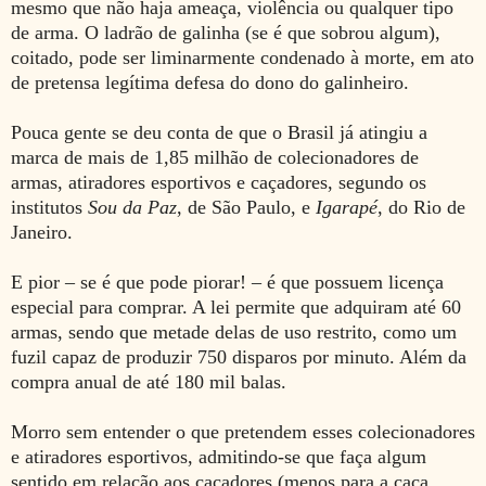
mesmo que não haja ameaça, violência ou qualquer tipo
de arma. O ladrão de galinha (se é que sobrou algum),
coitado, pode ser liminarmente condenado à morte, em ato
de pretensa
legítima defesa do dono do galinheiro.
Pouca gente se deu conta de que o Brasil já atingiu a
marca de mais de 1,85 milhão de colecionadores de
armas, atiradores esportivos e caçadores, segundo os
institutos
Sou da Paz
, de São Paulo, e
Igarapé
, do Rio de
Janeiro.
E pior – se é que pode piorar! – é que possuem licença
especial para comprar. A lei permite que adquiram até 60
armas, sendo que metade delas de uso restrito, como um
fuzil capaz de produzir 750 disparos por minuto. Além da
compra anual de até 180 mil balas.
Morro sem entender o que pretendem esses colecionadores
e atiradores esportivos, admitindo-se que faça algum
sentido em relação aos caçadores (menos para a caça,