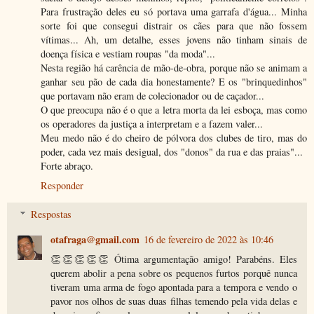
Para frustração deles eu só portava uma garrafa d'água... Minha
sorte foi que consegui distrair os cães para que não fossem
vítimas... Ah, um detalhe, esses jovens não tinham sinais de
doença física e vestiam roupas "da moda"...
Nesta região há carência de mão-de-obra, porque não se animam a
ganhar seu pão de cada dia honestamente? E os "brinquedinhos"
que portavam não eram de colecionador ou de caçador...
O que preocupa não é o que a letra morta da lei esboça, mas como
os operadores da justiça a interpretam e a fazem valer...
Meu medo não é do cheiro de pólvora dos clubes de tiro, mas do
poder, cada vez mais desigual, dos "donos" da rua e das praias"...
Forte abraço.
Responder
Respostas
otafraga@gmail.com
16 de fevereiro de 2022 às 10:46
👏👏👏👏👏 Ótima argumentação amigo! Parabéns. Eles
querem abolir a pena sobre os pequenos furtos porquê nunca
tiveram uma arma de fogo apontada para a tempora e vendo o
pavor nos olhos de suas duas filhas temendo pela vida delas e