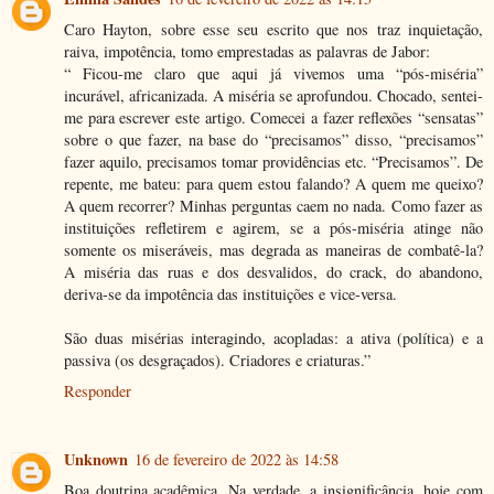
Caro Hayton, sobre esse seu escrito que nos traz inquietação,
raiva, impotência, tomo emprestadas as palavras de Jabor:
“ Ficou-me claro que aqui já vivemos uma “pós-miséria”
incurável, africanizada. A miséria se aprofundou. Chocado, sentei-
me para escrever este artigo. Comecei a fazer reflexões “sensatas”
sobre o que fazer, na base do “precisamos” disso, “precisamos”
fazer aquilo, precisamos tomar providências etc. “Precisamos”. De
repente, me bateu: para quem estou falando? A quem me queixo?
A quem recorrer? Minhas perguntas caem no nada. Como fazer as
instituições refletirem e agirem, se a pós-miséria atinge não
somente os miseráveis, mas degrada as maneiras de combatê-la?
A miséria das ruas e dos desvalidos, do crack, do abandono,
deriva-se da impotência das instituições e vice-versa.
São duas misérias interagindo, acopladas: a ativa (política) e a
passiva (os desgraçados). Criadores e criaturas.”
Responder
Unknown
16 de fevereiro de 2022 às 14:58
Boa doutrina acadêmica. Na verdade, a insignificância, hoje com