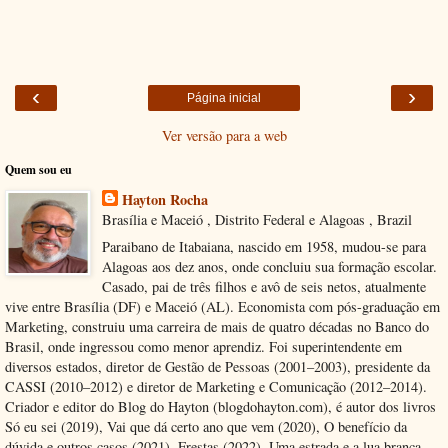
‹
›
Página inicial
Ver versão para a web
Quem sou eu
Hayton Rocha
Brasília e Maceió , Distrito Federal e Alagoas , Brazil
Paraibano de Itabaiana, nascido em 1958, mudou-se para
Alagoas aos dez anos, onde concluiu sua formação escolar.
Casado, pai de três filhos e avô de seis netos, atualmente
vive entre Brasília (DF) e Maceió (AL). Economista com pós-graduação em
Marketing, construiu uma carreira de mais de quatro décadas no Banco do
Brasil, onde ingressou como menor aprendiz. Foi superintendente em
diversos estados, diretor de Gestão de Pessoas (2001–2003), presidente da
CASSI (2010–2012) e diretor de Marketing e Comunicação (2012–2014).
Criador e editor do Blog do Hayton (blogdohayton.com), é autor dos livros
Só eu sei (2019), Vai que dá certo ano que vem (2020), O benefício da
dúvida e outros casos (2021), Frestas (2022), Uma estrada e a lua branca