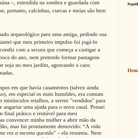
uina –, estendida na sombra e guardada com
Seguid
se, portanto, calcinhas, cuecas e meias são bem
ado arqueológico para uma amiga, pedindo sua
iantei que meu primeiro impulso foi jogá-lo
condiz com a secura que começa a castigar a
poca do ano, nem pretendo formar pastagens
ar soja no meu jardim, agravando o caos
Denu
imadas.
mpos em que havia casamentos (talvez ainda
sso), em especial os mais humildes, era comum
m minúsculos retalhos, a serem "vendidos" para
 angariar uma ajuda para o novo casal. Pensei
 final prático e rentável para meu
enas convencer minha mulher a abrir mão da
idão, mas fui prontamente demovido: “A
vida
ma vez a mesma questão
" – ela resumiu. Nem