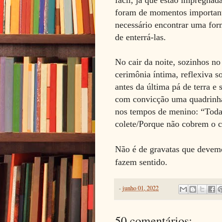
fácil, já que estão impregnad
foram de momentos importante
necessário encontrar uma for
de enterrá-las.
No cair da noite, sozinhos no
cerimônia íntima, reflexiva s
antes da última pá de terra e 
com convicção uma quadrinha
nos tempos de menino: “Toda
colete/Porque não cobrem o 
Não é de gravatas que devemo
fazem sentido.
-
junho 01, 2022
50 comentários: