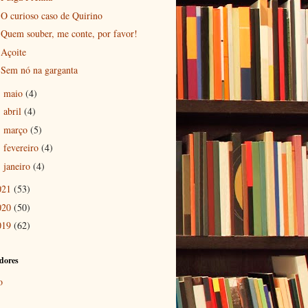
O curioso caso de Quirino
Quem souber, me conte, por favor!
Açoite
Sem nó na garganta
maio
(4)
►
abril
(4)
►
março
(5)
►
fevereiro
(4)
►
janeiro
(4)
►
021
(53)
020
(50)
019
(62)
dores
o