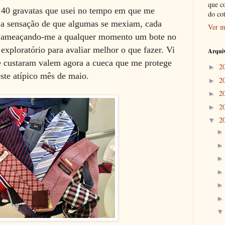
que c
 40 gravatas que usei no tempo em que me
do co
 a sensação de que algumas se mexiam, cada
Ver m
, ameaçando-me a qualquer momento um bote no
xploratório para avaliar melhor o que fazer. Vi
Arquiv
 custaram valem agora a cueca que me protege
2
►
este atípico mês de maio.
2
►
2
►
2
►
2
▼