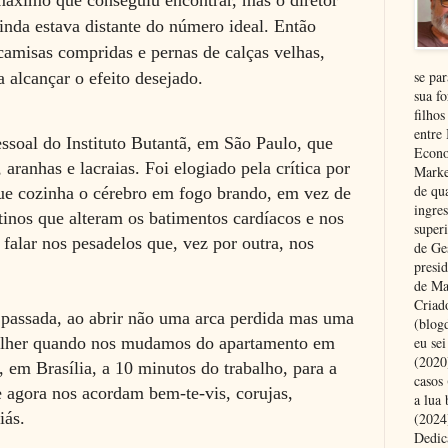
inda estava distante do número ideal. Então
amisas compridas e pernas de calças velhas,
se pa
a alcançar o efeito desejado.
sua fo
filhos
entre
ssoal do Instituto Butantã, em São Paulo, que
Econo
aranhas e lacraias. Foi elogiado pela crítica por
Marke
de qu
 que cozinha o cérebro em fogo brando, em vez de
ingre
tinos que alteram os batimentos cardíacos e nos
superi
falar nos pesadelos que, vez por outra, nos
de Ge
presi
de Ma
Criad
passada, ao abrir não uma arca perdida mas uma
(blog
eu se
ulher quando nos mudamos do apartamento em
(2020
em Brasília, a 10 minutos do trabalho, para a
casos
 agora nos acordam bem-te-vis, corujas,
a lua
biás.
(2024)
Dedic