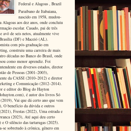
Federal e Alagoas , Brazil
Paraibano de Itabaiana,
nascido em 1958, mudou-
ra Alagoas aos dez anos, onde concluiu
rmação escolar. Casado, pai de três
 e avô de seis netos, atualmente vive
 Brasília (DF) e Maceió (AL).
mista com pós-graduação em
ting, construiu uma carreira de mais
atro décadas no Banco do Brasil, onde
ssou como menor aprendiz. Foi
ntendente em diversos estados, diretor
stão de Pessoas (2001–2003),
dente da CASSI (2010–2012) e diretor
rketing e Comunicação (2012–2014).
or e editor do Blog do Hayton
dohayton.com), é autor dos livros Só
i (2019), Vai que dá certo ano que vem
), O benefício da dúvida e outros
 (2021), Frestas (2022), Uma estrada e
 branca (2023), Até aqui deu certo
 e O silêncio das tartarugas (2025).
a-se sobretudo à crônica, gênero em