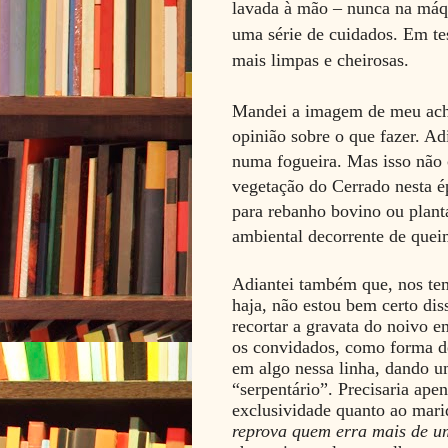
lavada à mão – nunca na máq
uma série de cuidados. Em te
mais limpas e cheirosas.
Mandei a imagem de meu ach
opinião sobre o que fazer. Ad
numa fogueira. Mas isso não 
vegetação do Cerrado nesta é
para rebanho bovino ou plant
ambiental decorrente de que
Adiantei também que, nos te
haja, não estou bem certo di
recortar a gravata do noivo e
os convidados, como forma de
em algo nessa linha, dando um
“serpentário”. Precisaria ap
exclusividade quanto ao mar
reprova quem erra mais de u