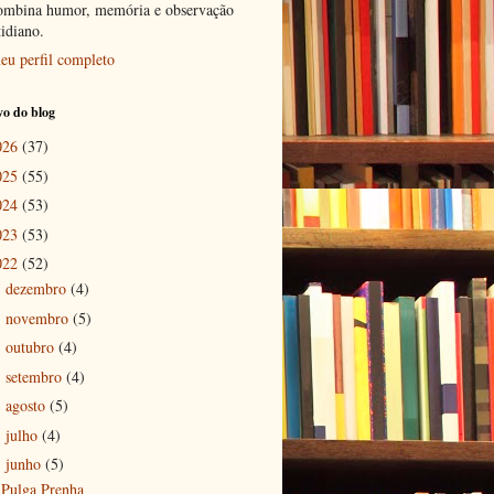
ombina humor, memória e observação
tidiano.
eu perfil completo
o do blog
026
(37)
025
(55)
024
(53)
023
(53)
022
(52)
dezembro
(4)
►
novembro
(5)
►
outubro
(4)
►
setembro
(4)
►
agosto
(5)
►
julho
(4)
►
junho
(5)
▼
Pulga Prenha