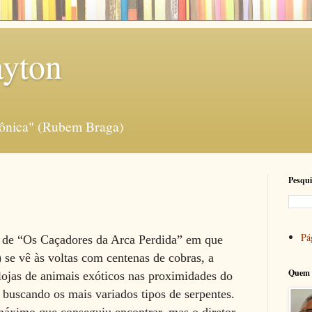
ayton
rônica" (Rubem Braga)
Pesqui
Pág
a de “Os Caçadores da Arca Perdida” em que
 se vê às voltas com centenas de cobras, a
Quem 
lojas de animais exóticos nas proximidades do
,
buscando os mais variados tipos de serpentes.
máximo que conseguiu encontrar, mas o diretor