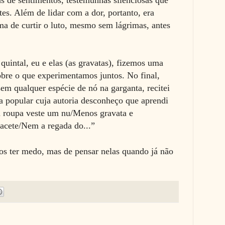
as de sentimentos, testemunhas silenciosas que
s. Além de lidar com a dor, portanto, era
ma de curtir o luto, mesmo sem lágrimas, antes
 quintal, eu e elas (as gravatas), fizemos uma
obre o que experimentamos juntos. No final,
sem qualquer espécie de nó na garganta, recitei
 popular cuja autoria desconheço que aprendi
 roupa veste um nu/Menos gravata e
cacete/Nem a regada do...”
s ter medo, mas de pensar nelas quando já não