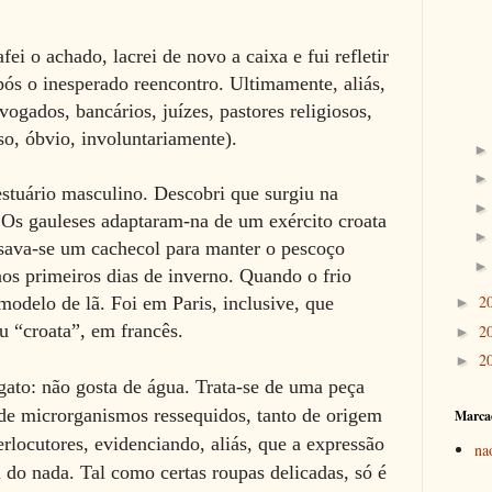
i o achado, lacrei de novo a caixa e fui refletir
pós o inesperado reencontro. Ultimamente, aliás,
vogados, bancários, juízes, pastores religiosos,
so, óbvio, involuntariamente).
stuário masculino. Descobri que surgiu na
. Os gauleses adaptaram-na de um exército croata
sava-se um cachecol para manter o pescoço
os primeiros dias de inverno. Quando o frio
2
modelo de lã. Foi em Paris, inclusive, que
►
ou “croata”, em francês.
2
►
2
►
gato: não gosta de água. Trata-se de uma peça
 de microrganismos ressequidos, tanto de origem
Marca
erlocutores, evidenciando, aliás, que a expressão
na
u do nada.
Tal como certas roupas delicadas, só é