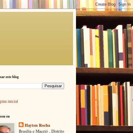
sar este blog
ina inicial
sou eu
Hayton Rocha
Brasília e Maceió , Distrito