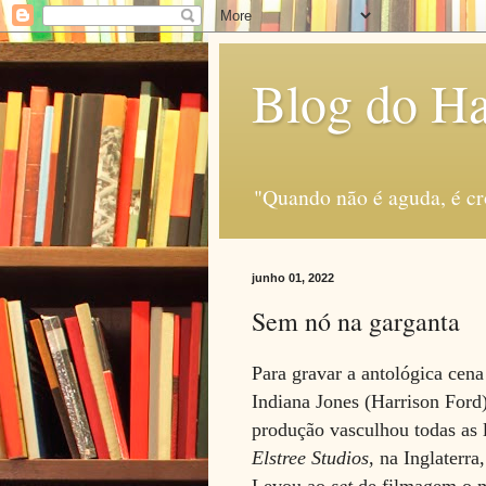
Blog do H
"Quando não é aguda, é c
junho 01, 2022
Sem nó na garganta
Para gravar a antológica cen
Indiana Jones (Harrison Ford)
produção vasculhou todas as 
Elstree Studios
, na Inglaterra
Levou ao
set
de filmagem
o 