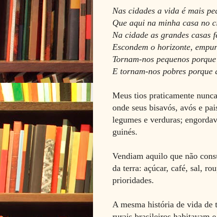
Nas cidades a vida é mais p
Que aqui na minha casa no ci
Na cidade as grandes casas f
Escondem o horizonte, empur
Tornam-nos pequenos porque 
E tornam-nos pobres porque a
Meus tios praticamente nunca
onde seus bisavós, avós e pai
legumes e verduras; engordav
guinés.
Vendiam aquilo que não cons
da terra: açúcar, café, sal, r
prioridades.
A mesma história de vida de 
rurais brasileiros habitavam