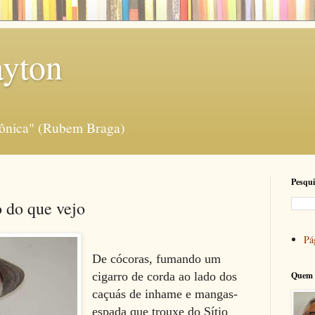
ayton
rônica" (Rubem Braga)
Pesqui
 do que vejo
Pág
De cócoras, fumando um
cigarro de corda ao lado dos
Quem 
caçuás de inhame e mangas-
espada que trouxe do Sítio