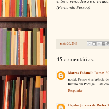
entre a verdadeira e a errada
(Fernando Pessoa)
-
maio 30, 2019
45 comentários:
Marcos Fadanelli Ramos
30
gostei. Pessoa é referência 
túmulo em Portugal. Está crôn
Responder
Haydée Jurema da Rocha
3