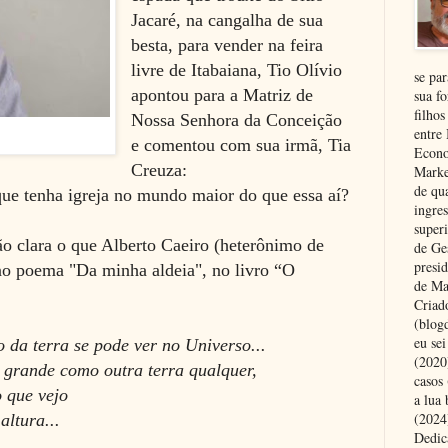
Jacaré, na cangalha de sua
besta, para vender na feira
livre de Itabaiana, Tio Olívio
se pa
apontou para a Matriz de
sua fo
filhos
Nossa Senhora da Conceição
entre
e comentou com sua irmã, Tia
Econo
Creuza:
Marke
de qu
que tenha igreja no mundo maior do que essa aí?
ingre
superi
o clara o que Alberto Caeiro (heterônimo de
de Ge
presi
no poema "Da minha aldeia", no livro “O
de Ma
Criad
(blog
eu se
 da terra se pode ver no Universo...
(2020
o grande como outra terra qualquer,
casos
 que vejo
a lua
(2024)
ltura...
Dedic