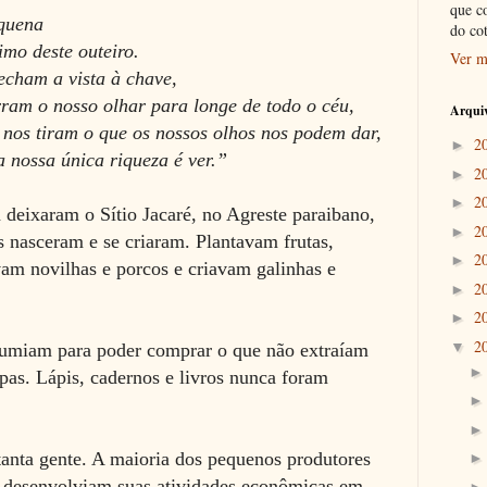
que c
equena
do co
mo deste outeiro.
Ver m
echam a vista à chave,
ram o nosso olhar para longe de todo o céu,
Arquiv
nos tiram o que os nossos olhos nos podem dar,
2
►
 nossa única riqueza é ver.”
2
►
2
►
 deixaram o Sítio Jacaré, no Agreste paraibano,
2
►
s nasceram e se criaram. Plantavam frutas,
2
►
am novilhas e porcos e criavam galinhas e
2
►
2
►
2
▼
umiam para poder comprar o que não extraíam
oupas. Lápis, cadernos e livros nunca foram
tanta gente. A maioria dos pequenos produtores
 e desenvolviam suas atividades econômicas em