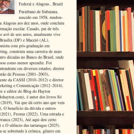
Federal e Alagoas , Brazil
Paraibano de Itabaiana,
nascido em 1958, mudou-
ra Alagoas aos dez anos, onde concluiu
rmação escolar. Casado, pai de três
 e avô de seis netos, atualmente vive
 Brasília (DF) e Maceió (AL).
mista com pós-graduação em
ting, construiu uma carreira de mais
atro décadas no Banco do Brasil, onde
ssou como menor aprendiz. Foi
ntendente em diversos estados, diretor
stão de Pessoas (2001–2003),
dente da CASSI (2010–2012) e diretor
rketing e Comunicação (2012–2014).
or e editor do Blog do Hayton
dohayton.com), é autor dos livros Só
i (2019), Vai que dá certo ano que vem
), O benefício da dúvida e outros
 (2021), Frestas (2022), Uma estrada e
 branca (2023), Até aqui deu certo
 e O silêncio das tartarugas (2025).
a-se sobretudo à crônica, gênero em