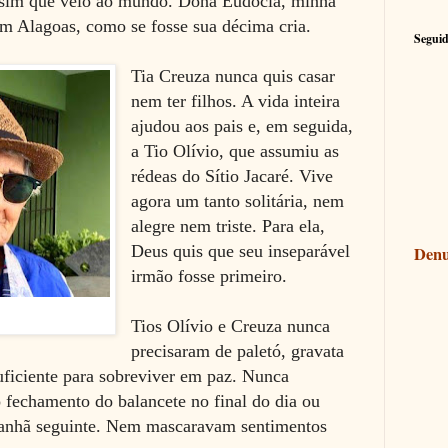
assim que veio ao mundo. Dona Eudócia, minha
m Alagoas, como se fosse sua décima cria.
Seguid
Tia Creuza nunca quis casar
nem ter filhos. A vida inteira
ajudou aos pais e, em seguida,
a Tio Olívio, que assumiu as
rédeas do Sítio Jacaré. Vive
agora um tanto solitária, nem
alegre nem triste. Para ela,
Deus quis que seu inseparável
Denu
irmão fosse primeiro.
Tios Olívio e Creuza nunca
precisaram de paletó, gravata
suficiente para sobreviver em paz. Nunca
fechamento do balancete no final do dia ou
anhã seguinte. Nem mascaravam sentimentos