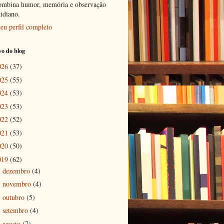
ombina humor, memória e observação
tidiano.
eu perfil completo
o do blog
026
(37)
025
(55)
024
(53)
023
(53)
022
(52)
021
(53)
020
(50)
019
(62)
dezembro
(4)
►
novembro
(4)
►
outubro
(5)
►
setembro
(4)
►
agosto
(7)
►