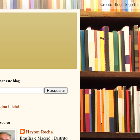
sar este blog
ina inicial
sou eu
Hayton Rocha
Brasília e Maceió , Distrito