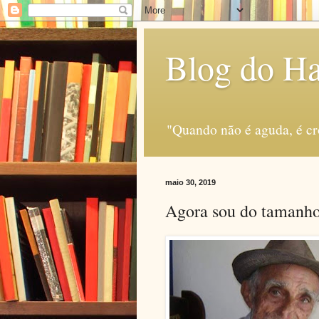
Blog do H
"Quando não é aguda, é c
maio 30, 2019
Agora sou do tamanho