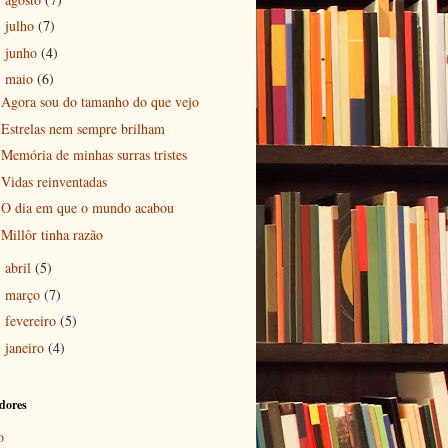
julho
(7)
►
junho
(4)
►
maio
(6)
▼
Agora sou do tamanho do que vejo
Estrelas nem sempre brilham
Memória de minhas surras tristes
Vidas reinventadas
O dia em que o mundo acabou
Millôr tinha razão
abril
(5)
►
março
(7)
►
fevereiro
(5)
►
janeiro
(4)
►
dores
o