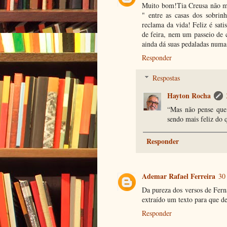
Muito bom!Tia Creusa não mai
" entre as casas dos sobri
reclama da vida! Feliz é sat
de feira, nem um passeio de 
ainda dá suas pedaladas numa
Responder
Respostas
Hayton Rocha
“Mas não pense que 
sendo mais feliz do 
Responder
Ademar Rafael Ferreira
30
Da pureza dos versos de Fern
extraído um texto para que d
Responder