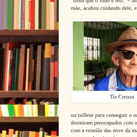
"toma que o filho é teu!" – 
mãe, acabou cuidando dele, e
Tia Creuza
ou tailleur para conseguir o 
dormiram preocupados com o 
com a reunião das nove da m