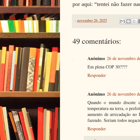
por aqui: “tentei não fazer n
-
novembro 26, 2025
49 comentários:
Anônimo
26 de novembro de
Em plena COP 30????
Responder
Anônimo
26 de novembro de
Quando o mundo discute cl
temperatura na terra, o prefe
aumento de arrecadação no 
fazendo. Seriam todos negaci
Responder