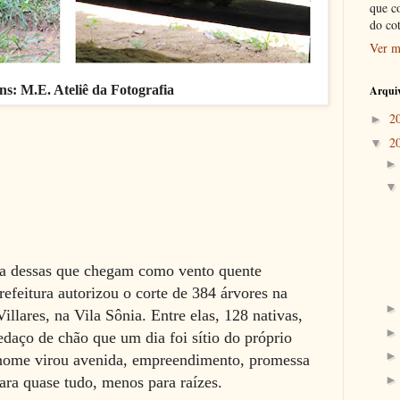
que c
do co
Ver m
s: M.E. Ateliê da Fotografia
Arquiv
2
►
2
▼
a dessas que chegam como vento quente
refeitura autorizou o corte de 384 árvores na
lares, na Vila Sônia. Entre elas, 128 nativas,
edaço de chão que um dia foi sítio do próprio
 nome virou avenida, empreendimento, promessa
ra quase tudo, menos para raízes.