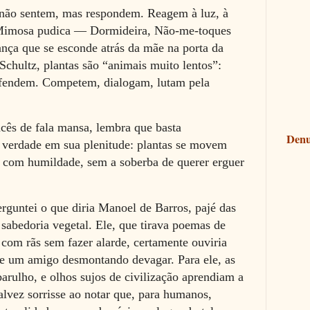
 não sentem, mas respondem. Reagem à luz, à
 Mimosa pudica — Dormideira, Não-me-toques
ança que se esconde atrás da mãe na porta da
 Schultz, plantas são “animais muito lentos”:
fendem. Competem, dialogam, lutam pela
ncês de fala mansa, lembra que basta
Denu
 verdade em sua plenitude: plantas se movem
 com humildade, sem a soberba de querer erguer
rguntei o que diria Manoel de Barros, pajé das
a sabedoria vegetal. Ele, que tirava poemas de
 com rãs sem fazer alarde, certamente ouviria
se um amigo desmontando devagar. Para ele, as
arulho, e olhos sujos de civilização aprendiam a
talvez sorrisse ao notar que, para humanos,