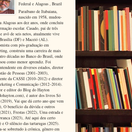
Federal e Alagoas , Brazil
Paraibano de Itabaiana,
nascido em 1958, mudou-
ra Alagoas aos dez anos, onde concluiu
rmação escolar. Casado, pai de três
 e avô de seis netos, atualmente vive
 Brasília (DF) e Maceió (AL).
mista com pós-graduação em
ting, construiu uma carreira de mais
atro décadas no Banco do Brasil, onde
ssou como menor aprendiz. Foi
ntendente em diversos estados, diretor
stão de Pessoas (2001–2003),
dente da CASSI (2010–2012) e diretor
rketing e Comunicação (2012–2014).
or e editor do Blog do Hayton
dohayton.com), é autor dos livros Só
i (2019), Vai que dá certo ano que vem
), O benefício da dúvida e outros
 (2021), Frestas (2022), Uma estrada e
 branca (2023), Até aqui deu certo
 e O silêncio das tartarugas (2025).
a-se sobretudo à crônica, gênero em