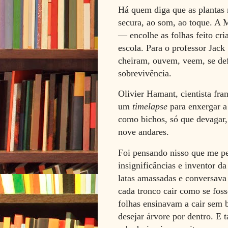
Há quem diga que as plantas
secura, ao som, ao toque. A
— encolhe as folhas feito cri
escola. Para o professor Jack
cheiram, ouvem, veem, se de
sobrevivência.
Olivier Hamant, cientista fra
um
timelapse
para enxergar a
como bichos, só que devagar,
nove andares.
Foi pensando nisso que me pe
insignificâncias e inventor d
latas amassadas e conversava
cada tronco cair como se fos
folhas ensinavam a cair sem b
desejar árvore por dentro. E 