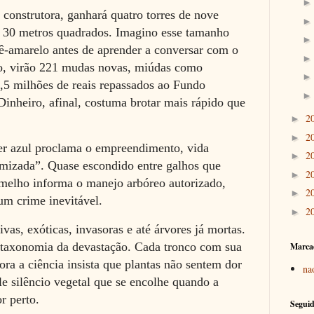
construtora, ganhará quatro torres de nove
e 30 metros quadrados. Imagino esse tamanho
ê-amarelo antes de aprender a conversar com o
go, virão 221 mudas novas, miúdas como
2,5 milhões de reais repassados ao Fundo
inheiro, afinal, costuma brotar mais rápido que
2
►
2
►
r azul proclama o empreendimento, vida
2
►
mizada”. Quase escondido entre galhos que
2
►
rmelho informa o manejo arbóreo autorizado,
2
►
m crime inevitável.
2
►
ivas, exóticas, invasoras e até árvores já mortas.
 taxonomia da devastação. Cada tronco com sua
Marca
ora a ciência insista que plantas não sentem dor
na
le silêncio vegetal que se encolhe quando a
r perto.
Seguid