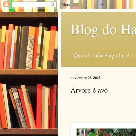
Blog do H
"Quando não é aguda, é c
novembro 26, 2025
Árvore é avó