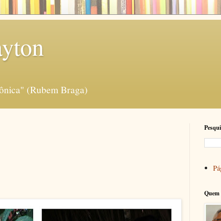
ayton
rônica" (Rubem Braga)
Pesqui
Pág
Quem 