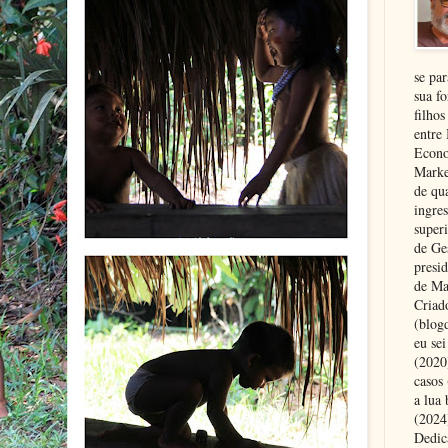
se pa
sua fo
filhos
entre
Econo
Marke
de qu
ingre
superi
de Ge
presi
de Ma
Criad
(blog
eu se
(2020
casos
a lua
(2024)
Dedic