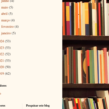
junho
(4)
►
maio
(5)
►
abril
(5)
►
março
(4)
►
fevereiro
(4)
►
janeiro
(5)
►
024
(53)
023
(53)
022
(52)
021
(53)
020
(50)
019
(62)
dores
o
ores
Pesquisar este blog