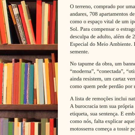
O terreno, comprado por uma 
andares, 708 apartamentos d
como o espaço vital de um ip
Sol. Para compensar o estra
desculpa de adulto, além de 
Especial do Meio Ambiente. D
semente.
No tapume da obra, um banne
“moderna”, “conectada”, “oti
ainda resistem, um cartaz ve
como quem pede perdão por u
A lista de remoções inclui nat
A burocracia tem sua própria
etiqueta, sua sentença. E emb
como nós, falta explicar aque
motosserra começa a tossir po