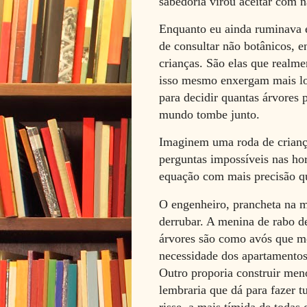
sabedoria virou aceitar com 
Enquanto eu ainda ruminava e
de consultar não botânicos, e
crianças. São elas que realm
isso mesmo enxergam mais lo
para decidir quantas árvores
mundo tombe junto.
Imaginem uma roda de crianç
perguntas impossíveis nas ho
equação com mais precisão qu
O engenheiro, prancheta na m
derrubar. A menina de rabo d
árvores são como avós que m
necessidade dos apartamentos
Outro proporia construir men
lembraria que dá para fazer 
risse, a mais tímida de todas