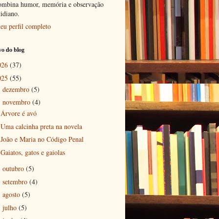
ombina humor, memória e observação
tidiano.
eu perfil completo
o do blog
026
(37)
025
(55)
dezembro
(5)
►
novembro
(4)
▼
Árvore é avó
Uma calcinha preta na novela
João e Maria no Código Penal
Gaiatos, gatos e gaiolas
outubro
(5)
►
setembro
(4)
►
agosto
(5)
►
julho
(5)
►