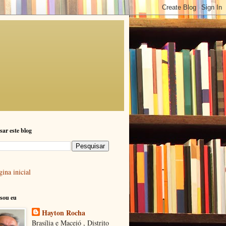
sar este blog
ina inicial
sou eu
Hayton Rocha
Brasília e Maceió , Distrito