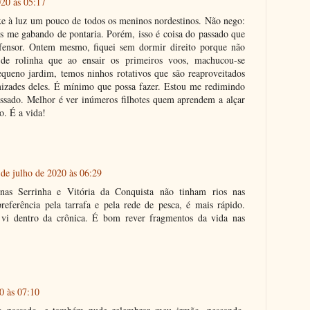
020 às 05:17
e à luz um pouco de todos os meninos nordestinos. Não nego:
has me gabando de pontaria. Porém, isso é coisa do passado que
fensor. Ontem mesmo, fiquei sem dormir direito porque não
 de rolinha que ao ensair os primeiros voos, machucou-se
ueno jardim, temos ninhos rotativos que são reaproveitados
mizades deles. É mínimo que possa fazer. Estou me redimindo
ssado. Melhor é ver inúmeros filhotes quem aprendem a alçar
o. É a vida!
 de julho de 2020 às 06:29
nas Serrinha e Vitória da Conquista não tinham rios nas
eferência pela tarrafa e pela rede de pesca, é mais rápido.
i dentro da crônica. É bom rever fragmentos da vida nas
0 às 07:10