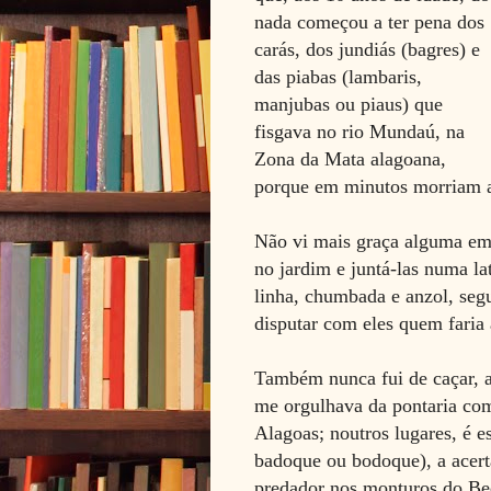
nada começou a ter pena dos
carás, dos jundiás (bagres) e
das piabas (lambaris,
manjubas ou piaus) que
fisgava no rio Mundaú, na
Zona da Mata alagoana,
porque em minutos morriam as
Não vi mais graça alguma em
no jardim e juntá-las numa la
linha, chumbada e anzol, segu
disputar com eles quem faria 
Também nunca fui de caçar, 
me orgulhava da pontaria c
Alagoas; noutros lugares, é est
badoque ou bodoque), a acerta
predador nos monturos do Be