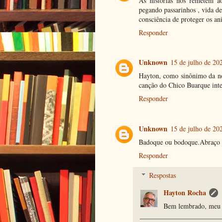
As histórias nos remetem a
pegando passarinhos , vida de
consciência de proteger os an
Responder
Unknown
15 de julho de 20
Hayton, como sinônimo da no
canção do Chico Buarque inte
Responder
Unknown
15 de julho de 20
Badoque ou bodoque.Abraço 
Responder
Respostas
Hayton Rocha
Bem lembrado, meu c