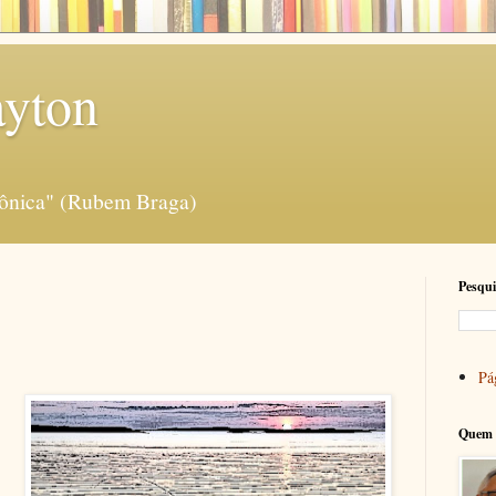
ayton
rônica" (Rubem Braga)
Pesqui
Pág
Quem 