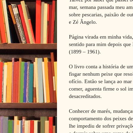
mar, semana passada meu ami
sobre pescarias, paixão de o
e Zé Ângelo.
Página virada em minha vida, 
sentido para mim depois que
(1899 – 1961).
O livro conta a história de 
fisgar nenhum peixe que reso
ofício. Então se lança ao ma
comer, aguenta firme o sol im
desacreditados.
Conhecer de marés, mudanças 
comportamento dos peixes der
lhe impediu de sofrer privaç