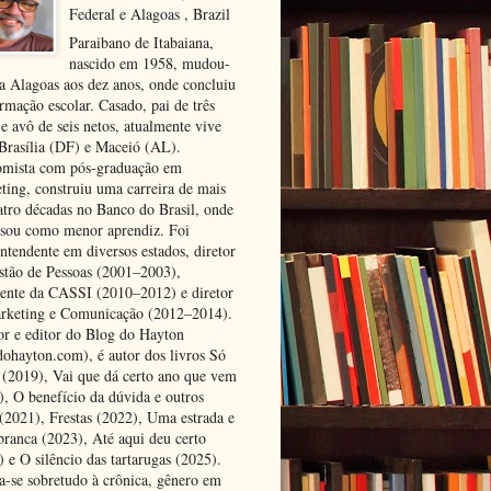
Federal e Alagoas , Brazil
Paraibano de Itabaiana,
nascido em 1958, mudou-
ra Alagoas aos dez anos, onde concluiu
rmação escolar. Casado, pai de três
 e avô de seis netos, atualmente vive
 Brasília (DF) e Maceió (AL).
mista com pós-graduação em
ting, construiu uma carreira de mais
atro décadas no Banco do Brasil, onde
ssou como menor aprendiz. Foi
ntendente em diversos estados, diretor
stão de Pessoas (2001–2003),
dente da CASSI (2010–2012) e diretor
rketing e Comunicação (2012–2014).
or e editor do Blog do Hayton
dohayton.com), é autor dos livros Só
i (2019), Vai que dá certo ano que vem
), O benefício da dúvida e outros
 (2021), Frestas (2022), Uma estrada e
 branca (2023), Até aqui deu certo
 e O silêncio das tartarugas (2025).
a-se sobretudo à crônica, gênero em