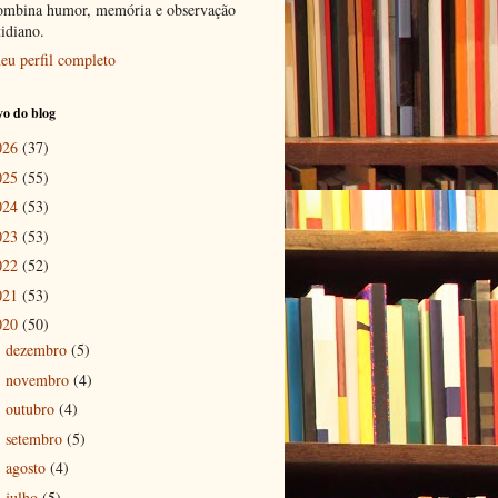
ombina humor, memória e observação
tidiano.
eu perfil completo
o do blog
026
(37)
025
(55)
024
(53)
023
(53)
022
(52)
021
(53)
020
(50)
dezembro
(5)
►
novembro
(4)
►
outubro
(4)
►
setembro
(5)
►
agosto
(4)
►
julho
(5)
▼