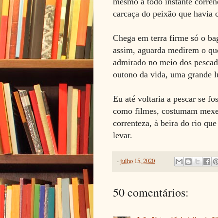
mesmo a todo instante corren
carcaça do peixão que havia 
Chega em terra firme só o ba
assim, aguarda medirem o que 
admirado no meio dos pescado
outono da vida, uma grande 
Eu até voltaria a pescar se fo
como filmes, costumam mexer
correnteza, à beira do rio qu
levar.
-
julho 15, 2020
50 comentários: