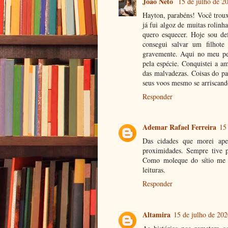
João Neto
15 de julho de 2
Hayton, parabéns! Você troux
já fui algoz de muitas rolin
quero esquecer. Hoje sou de
consegui salvar um filhote
gravemente. Aqui no meu peq
pela espécie. Conquistei a a
das malvadezas. Coisas do pa
seus voos mesmo se arriscand
Responder
Ademar Rafael Ferreira
15
Das cidades que morei ape
proximidades. Sempre tive pr
Como moleque do sítio me v
leituras.
Responder
Altamira
15 de julho de 202