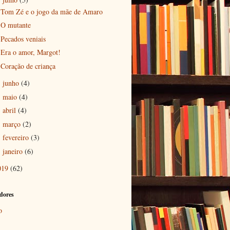
Tom Zé e o jogo da mãe de Amaro
O mutante
Pecados veniais
Era o amor, Margot!
Coração de criança
junho
(4)
►
maio
(4)
►
abril
(4)
►
março
(2)
►
fevereiro
(3)
►
janeiro
(6)
►
019
(62)
dores
o