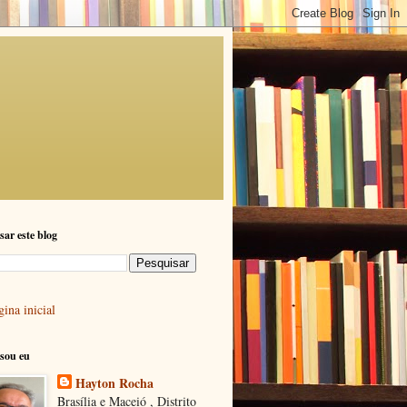
sar este blog
ina inicial
sou eu
Hayton Rocha
Brasília e Maceió , Distrito