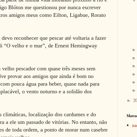
go Blóton me questionou por nunca escrever
utros amigos meus como Eilton, Ligabue, Rorato
devo reconhecer que pescar até voltaria a fazer
 li “O velho e o mar”, de Ernest Hemingway
um velho pescador com quase três meses sem
lve provar aos amigos que ainda é bom no
r com pouca água para beber, quase nada para
placável, o vento noturno e a solidão dos
2
►
climáticas, localização dos cardumes e do
Marca
a a ele um passado de vitórias. No entanto, não
na
ões de toda ordem, a ponto de morar num casebre