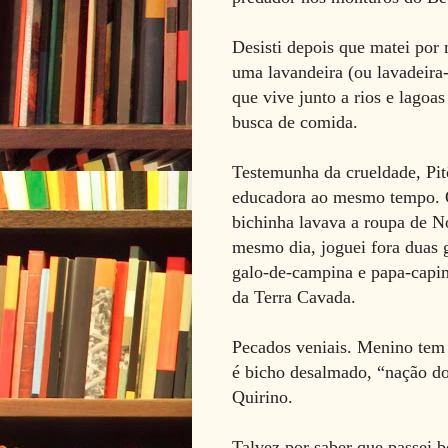
Desisti depois que matei por
uma lavandeira (ou lavadeira-
que vive junto a rios e lago
busca de comida.
Testemunha da crueldade, Pit
educadora ao mesmo tempo. Q
bichinha lavava a roupa de N
mesmo dia, joguei fora duas 
galo-de-campina e papa-capim
da Terra Cavada.
Pecados veniais. Menino tem
é bicho desalmado, “nação do
Quirino.
Talvez por saber que passei 