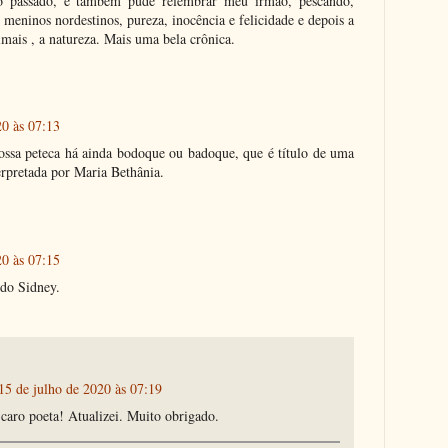
o passado, e também pude relembrar meu irmão, pescando,
 meninos nordestinos, pureza, inocência e felicidade e depois a
imais , a natureza. Mais uma bela crônica.
20 às 07:13
ssa peteca há ainda bodoque ou badoque, que é título de uma
rpretada por Maria Bethânia.
20 às 07:15
do Sidney.
15 de julho de 2020 às 07:19
aro poeta! Atualizei. Muito obrigado.