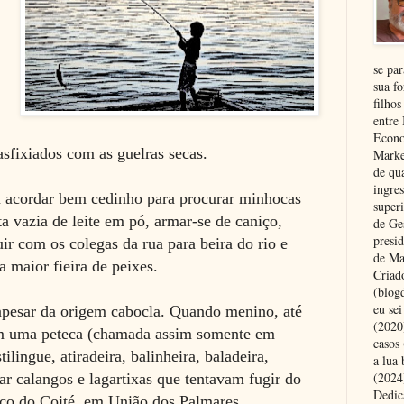
se pa
sua fo
filhos
entre
Econo
fixiados com as guelras secas.
Marke
de qu
ingre
 acordar bem cedinho para procurar minhocas
superi
ta vazia de leite em pó, armar-se de caniço,
de Ge
presi
ir com os colegas da rua para beira do rio e
de Ma
a maior fieira de peixes.
Criad
(blog
eu se
apesar da origem cabocla. Quando menino, até
(2020
om uma peteca (chamada assim somente em
casos
ilingue, atiradeira, balinheira, baladeira,
a lua
(2024)
r calangos e lagartixas que tentavam fugir do
Dedic
co do Coité, em União dos Palmares.