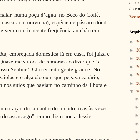
que c
do co
 matar, numa poça d’água no Beco do Coité,
Ver m
mascarada, noivinha), espécie de pássaro dócil
as e vem com inocente frequência ao chão em
Arquiv
2
►
2
►
ôta, empregada doméstica lá em casa, foi juíza e
2
►
uase me sufoca de remorso ao dizer que “a
2
►
osso Senhor”. Chorei feito gente grande. No
2
►
gaiolas e o alçapão com que pegava canário,
2
►
 nos sítios que haviam no caminho da Ilhota e
2
▼
 o coração do tamanho do mundo, mas às vezes
 desassossego”, como diz o poeta Jessier
boa parte de minha vida morando próximo a rio e