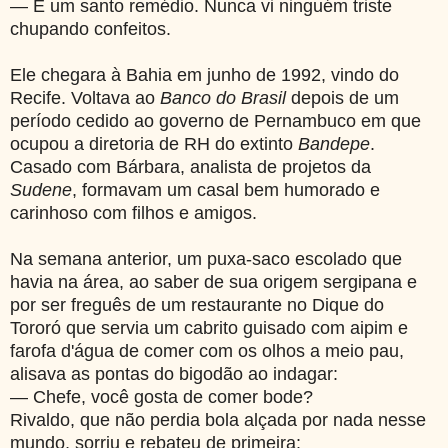
— É um santo remédio. Nunca vi ninguém triste
chupando confeitos.
Ele chegara à Bahia em junho de 1992, vindo do
Recife. Voltava ao
Banco do Brasil
depois de um
período cedido ao governo de Pernambuco em que
ocupou a diretoria de RH do extinto
Bandepe
.
Casado com Bárbara, analista de projetos da
Sudene
, formavam um casal bem humorado e
carinhoso com filhos e amigos.
Na semana anterior,
um puxa-saco escolado que
havia na área, ao
saber de sua origem sergipana e
por ser freguês de um restaurante no Dique do
Tororó que servia um cabrito guisado com aipim e
farofa d'água de comer com os olhos a meio pau,
alisava as pontas do bigodão ao indagar:
— Chefe, você gosta de comer bode?
Rivaldo, que não perdia bola alçada por nada nesse
mundo, sorriu e rebateu de primeira: