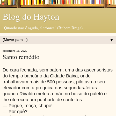
Blog do Hayton
"Quando não é aguda, é crônica" (Rubem Braga)
▼
setembro 16, 2020
Santo remédio
De cara fechada, sem batom, uma das ascensoristas
do templo bancário da Cidade Baixa, onde
trabalhavam mais de 500 pessoas, pilotava o seu
elevador com a preguiça das segundas-feiras
quando Rivaldo meteu a mão no bolso do paletó e
lhe ofereceu um punhado de confeitos:
— Pegue, moça, chupe!
— Por quê?