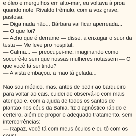
e óleo e mergulhos em alto-mar, eu voltava à proa
quando notei Rivaldo trêmulo, com a voz grave,
pastosa:
— Diga nada não... Bárbara vai ficar aperreada...
— O que foi?
— Acho que é derrame — disse, a enxugar o suor da
testa — Me leve pro hospital.
—
Calma...
— preocupei-me, imaginando como
socorrê-lo sem que nossas mulheres notassem
—
O
que você tá sentindo?
— A vista embaçou, a mão tá gelada...
Não sou médico, mas, antes de pedir ao barqueiro
para voltar ao cais, cuidei de observá-lo com mais
atenção e, com a ajuda de todos os santos de
plantão nos céus da Bahia, fiz diagnóstico rápido e
certeiro, além de propor o adequado tratamento, sem
intercorrências:
— Rapaz, você tá com meus óculos e eu tô com os
seus!