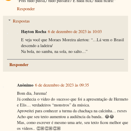
"Pois tudo passa,/ tudo passará!/ E nada fica,/ nada ficará!"
Responder
Respostas
Hayton Rocha
6 de dezembro de 2023 às 10:03
E veja você que Moraes Moreira alertou: “…Lá vem o Brasil
descendo a ladeira/
Na bola, no samba, na sola, no salto…”
Responder
Anônimo
6 de dezembro de 2023 às 09:35
Bom dia, Jurema!
Já conhecia o vídeo do sucesso que foi a apresentação de Hermeto
e Elis… verdadeiros “monstros” da música.
Aproveitei para conhecer a turma da chachaça na calcinha… rsrsrs
Acho que seu texto aumentou a audiência da banda.. 😂😂
Mas, como escrever é mesmo uma arte, seu texto ficou melhor que
os vídeos.. 👏🏼👏🏼👏🏼