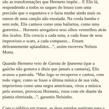
são as transformações que Hermeto impõe... E Elis lá,
respondendo a todos os saques do bruxo com uma
precisão que o espantava e o fazia mudar ainda mais os
rumos de uma canção não ensaiada. Na corda bamba e
sem rede, Elis cantava como uma bailarina, como uma
guerreira... Hermeto arregalava seus olhos vermelhos atrás
dos óculos. Elis crescia a cada nota, a cada frase de seus
improvisos e
scats
, a cada compasso... Foram
delirantemente aplaudidos...”, assim escreveu Nelson
Motta.
Quando Hermeto veio de
Garota de Ipanema
(que a
gaúcha não gostava e dizia que jamais a cantaria), Elis
acusou a pancada. “Mas logo se recuperou e cantou, com
todo vigor, como se fosse a última música de sua vida,
improvisou como uma negra americana, virou a música
pelo avesso, provocou Hermeto, voou com ele diante da
plateia eletrizada...”, garantiu Nelsinho.
Com o público em transe, as duas estrelas partiram para a