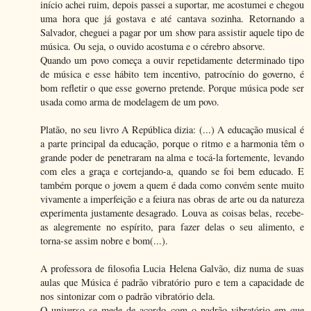
início achei ruim, depois passei a suportar, me acostumei e chegou
uma hora que já gostava e até cantava sozinha. Retornando a
Salvador, cheguei a pagar por um show para assistir aquele tipo de
música. Ou seja, o ouvido acostuma e o cérebro absorve.
Quando um povo começa a ouvir repetidamente determinado tipo
de música e esse hábito tem incentivo, patrocínio do governo, é
bom refletir o que esse governo pretende. Porque música pode ser
usada como arma de modelagem de um povo.
Platão, no seu livro A República dizia: (...) A educação musical é
a parte principal da educação, porque o ritmo e a harmonia têm o
grande poder de penetraram na alma e tocá-la fortemente, levando
com eles a graça e cortejando-a, quando se foi bem educado. E
também porque o jovem a quem é dada como convém sente muito
vivamente a imperfeição e a feiura nas obras de arte ou da natureza
experimenta justamente desagrado. Louva as coisas belas, recebe-
as alegremente no espírito, para fazer delas o seu alimento, e
torna-se assim nobre e bom(...).
A professora de filosofia Lucia Helena Galvão, diz numa de suas
aulas que Música é padrão vibratório puro e tem a capacidade de
nos sintonizar com o padrão vibratório dela.
O universo se mede de acordo com o padrão vibratório em que