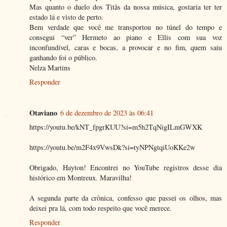
Mas quanto o duelo dos Titãs da nossa música, gostaria ter ter
estado lá e visto de perto.
Bem verdade que você me transportou no túnel do tempo e
consegui “ver” Hermeto ao piano e Ellis com sua voz
inconfundível, caras e bocas, a provocar e no fim, quem saiu
ganhando foi o público.
Nelza Martins
Responder
Otaviano
6 de dezembro de 2023 às 06:41
https://youtu.be/kNT_fpgrKUU?si=m5h2TqNigILmGWXK
https://youtu.be/m2F4x9VwsDk?si=tyNPNgtqiUoKKe2w
Obrigado, Hayton! Encontrei no YouTube registros desse dia
histórico em Montreux. Maravilha!
A segunda parte da crônica, confesso que passei os olhos, mas
deixei pra lá, com todo respeito que você merece.
Responder