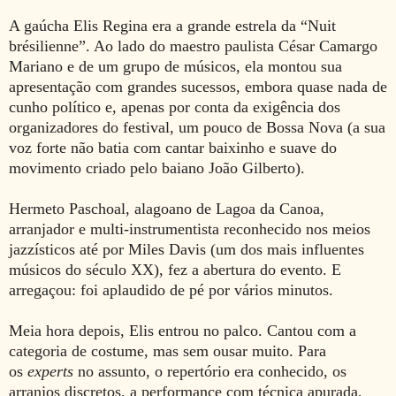
A gaúcha Elis Regina era a grande estrela da “Nuit
brésilienne”. Ao lado do maestro paulista César Camargo
Mariano e de um grupo de músicos, ela montou sua
apresentação com grandes sucessos, embora quase nada de
cunho político e, apenas por conta da exigência dos
organizadores do festival, um pouco de Bossa Nova (a sua
voz forte não batia com cantar baixinho e suave do
movimento criado pelo baiano João Gilberto).
Hermeto Paschoal, alagoano de Lagoa da Canoa,
arranjador e multi-instrumentista reconhecido nos meios
jazzísticos até por Miles Davis (um dos mais influentes
músicos do século XX), fez a abertura do evento. E
arregaçou: foi aplaudido de pé por vários minutos.
Meia hora depois, Elis entrou no palco. Cantou com a
categoria de costume, mas sem ousar muito. Para
os
experts
no assunto, o repertório era conhecido, os
arranjos discretos, a performance com técnica apurada,