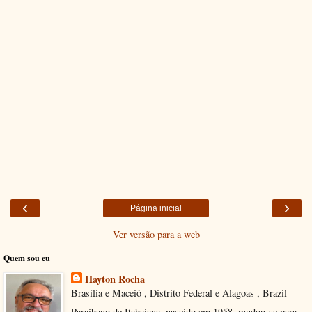
‹
›
Página inicial
Ver versão para a web
Quem sou eu
Hayton Rocha
Brasília e Maceió , Distrito Federal e Alagoas , Brazil
Paraibano de Itabaiana, nascido em 1958, mudou-se para