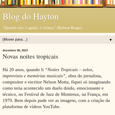
Blog do Hayton
"Quando não é aguda, é crônica" (Rubem Braga)
▼
dezembro 06, 2023
Novas noites tropicais
Há 20 anos, quando li
“Noites Tropicais – solos,
improvisos e memórias musicais”
, obra do jornalista,
compositor e escritor Nelson Motta, fiquei só imaginando
como teria acontecido um duelo doido, emocionante e
técnico, no Festival de Jazz de Montreux, na França, em
1979. Bem depois pude ver as imagens, com a criação da
plataforma de vídeos YouTube.