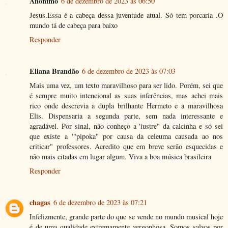
Anônimo
6 de dezembro de 2023 às 06:50
Jesus.Essa é a cabeça dessa juventude atual. Só tem porcaria .O
mundo tá de cabeça para baixo
Responder
Eliana Brandão
6 de dezembro de 2023 às 07:03
Mais uma vez, um texto maravilhoso para ser lido. Porém, sei que
é sempre muito intencional as suas inferências, mas achei mais
rico onde descrevia a dupla brilhante Hermeto e a maravilhosa
Elis. Dispensaria a segunda parte, sem nada interessante e
agradável. Por sinal, não conheço a 'iustre" da calcinha e só sei
que existe a '"pipoka" por causa da celeuma causada ao nos
criticar" professores. Acredito que em breve serão esquecidas e
não mais citadas em lugar algum. Viva a boa música brasileira
Responder
chagas
6 de dezembro de 2023 às 07:21
Infelizmente, grande parte do que se vende no mundo musical hoje
é de uma qualidade extremamente vergonhosa. Somos salvos por