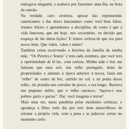
entregava ninguém, e acabava por fazermos uma fila, na hora
da sansão.
Na verdade, caro cronista, apesar das reprimendas
causticantes e das dores lancinantes como você bem falou,
éramos felizes e aprendemos a disciplina, de como é que a
vida funciona, que até hoje, nós sessentões, eu duvido que
esqueça de tão duras lições! E temos certeza de que era para
nosso bem. Que valeu, valeu e muito!
Também estou escrevendo a história da família da minha
mãe, “Os Pereira e Souza” e tem cada aventura, que você terá
a oportunidade de lê-las, com certeza. Minha mãe e tias me
falaram que meu avô, um velho português, dono de
propriedades e animais à época anterior à nossa, fazia um
“relho” de couro de boi, curtido no sol, e na ponta desse
relho, ele prendia um corredor de porco, e era longo. Bastava
um pequeno delito, que o velho carrasco, “laçava-o nos
pobres guris e gurias”. Daí, você imagina o terror!
Mais uma vez, meus parabéns pelas excelentes crônicas, e
agradeça a Deus todo dia por este dom maravilhoso de
retratar a própria vida, com a pena e as palavras certas no
momento certo.