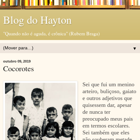
Blog do Hayton
"Quando não é aguda, é crônica" (Rubem Braga)
▼
outubro 09, 2019
Cocorotes
Sei que fui um menino
arteiro, buliçoso, gaiato
e outros adjetivos que
quisessem dar, apesar
de nunca ter
preocupado meus pais
em termos escolares.
Sei também que eles
não souberam metade