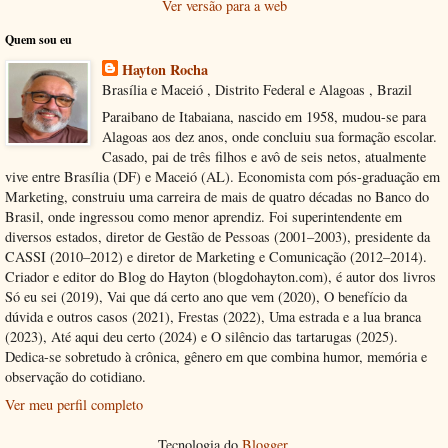
Ver versão para a web
Quem sou eu
Hayton Rocha
Brasília e Maceió , Distrito Federal e Alagoas , Brazil
Paraibano de Itabaiana, nascido em 1958, mudou-se para
Alagoas aos dez anos, onde concluiu sua formação escolar.
Casado, pai de três filhos e avô de seis netos, atualmente
vive entre Brasília (DF) e Maceió (AL). Economista com pós-graduação em
Marketing, construiu uma carreira de mais de quatro décadas no Banco do
Brasil, onde ingressou como menor aprendiz. Foi superintendente em
diversos estados, diretor de Gestão de Pessoas (2001–2003), presidente da
CASSI (2010–2012) e diretor de Marketing e Comunicação (2012–2014).
Criador e editor do Blog do Hayton (blogdohayton.com), é autor dos livros
Só eu sei (2019), Vai que dá certo ano que vem (2020), O benefício da
dúvida e outros casos (2021), Frestas (2022), Uma estrada e a lua branca
(2023), Até aqui deu certo (2024) e O silêncio das tartarugas (2025).
Dedica-se sobretudo à crônica, gênero em que combina humor, memória e
observação do cotidiano.
Ver meu perfil completo
Tecnologia do
Blogger
.