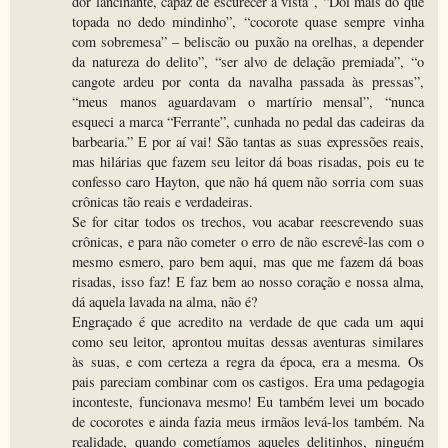
dor lancinante, capaz de escurecer a vista”, “Dói mais do que
topada no dedo mindinho”, “cocorote quase sempre vinha
com sobremesa” – beliscão ou puxão na orelhas, a depender
da natureza do delito”, “ser alvo de delação premiada”, “o
cangote ardeu por conta da navalha passada às pressas”,
“meus manos aguardavam o martírio mensal”, “nunca
esqueci a marca “Ferrante”, cunhada no pedal das cadeiras da
barbearia.” E por aí vai! São tantas as suas expressões reais,
mas hilárias que fazem seu leitor dá boas risadas, pois eu te
confesso caro Hayton, que não há quem não sorria com suas
crônicas tão reais e verdadeiras.
Se for citar todos os trechos, vou acabar reescrevendo suas
crônicas, e para não cometer o erro de não escrevê-las com o
mesmo esmero, paro bem aqui, mas que me fazem dá boas
risadas, isso faz! E faz bem ao nosso coração e nossa alma,
dá aquela lavada na alma, não é?
Engraçado é que acredito na verdade de que cada um aqui
como seu leitor, aprontou muitas dessas aventuras similares
às suas, e com certeza a regra da época, era a mesma. Os
pais pareciam combinar com os castigos. Era uma pedagogia
inconteste, funcionava mesmo! Eu também levei um bocado
de cocorotes e ainda fazia meus irmãos levá-los também. Na
realidade, quando cometíamos aqueles delitinhos, ninguém