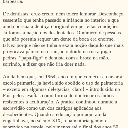
barbearia.
De dentistas, cruz-credo, nem tolero lembrar. Desconheço
sessentão que tenha passado a infância no interior e que
ainda possua a dentição original em perfeitas condições.
Já fomos a nação dos desdentados. O número de pessoas
que não possuía sequer um dente da boca era enorme,
talvez porque não se tinha a exata noção daquilo que mais
provocava pânico na criançada: doido na rua a jogar
pedras, “papa-figo” e dentista com a broca na mão,
sorrindo, a dizer que não iria doer nada.
Ainda bem que, em 1964, ano em que comecei a cursar a
escola primária, já havia sido abolido o uso da palmatória
– exceto em algumas delegacias, claro! – introduzido no
País pelos jesuítas como forma de doutrinar os índios
resistentes à aculturação. A prática continuou durante a
escravidão como um dos castigos aplicados aos
desobedientes. Quando a educação por aqui ainda
engatinhava, no século XIX, a palmatória ganhou
sobrevida na escola, pelo menos até o final dos anos 50.