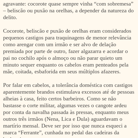
agravante: cocorote quase sempre vinha “com sobremesa”
– beliscão ou puxão na orelhas, a depender da natureza do
delito.
Cocorote, beliscão e puxão de orelhas eram considerados
pequenos castigos para traquinagens de menor relevância
como arengar com um irmão e ser alvo de delação
premiada por parte de outro, fazer algazarra e acordar o
pai no cochilo após o almoço ou não parar quieto um
minuto sequer enquanto os cabelos eram penteados pela
mãe, coitada, esbaforida em seus múltiplos afazeres.
Por falar em cabelos, a tolerância doméstica com castigos
aparentemente brandos estimulava excessos até de pessoas
alheias à casa, feito certos barbeiros. Como se não
bastasse o corte militar, algumas vezes o cangote ardeu
por conta da navalha passada às pressas, enquanto meus
outros três irmãos (Nena, Lica e Dula) aguardavam o
martírio mensal. Deve ser por isso que nunca esqueci a
marca “Ferrante”, cunhada no pedal das cadeiras da