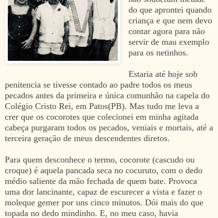
do que aprontei quando
criança e que nem devo
contar agora para não
servir de mau exemplo
para os netinhos.
Estaria até hoje sob
penitencia se tivesse contado ao padre todos os meus
pecados antes da primeira e única comunhão na capela do
Colégio Cristo Rei, em Patos(PB). Mas tudo me leva a
crer que os cocorotes que colecionei em minha agitada
cabeça purgaram todos os pecados, veniais e mortais, até a
terceira geração de meus descendentes diretos.
Para quem desconhece o termo, cocorote (cascudo ou
croque) é aquela pancada seca no cocuruto, com o dedo
médio saliente da mão fechada de quem bate. Provoca
uma dor lancinante, capaz de escurecer a vista e fazer o
moleque gemer por uns cinco minutos. Dói mais do que
topada no dedo mindinho. E, no meu caso, havia