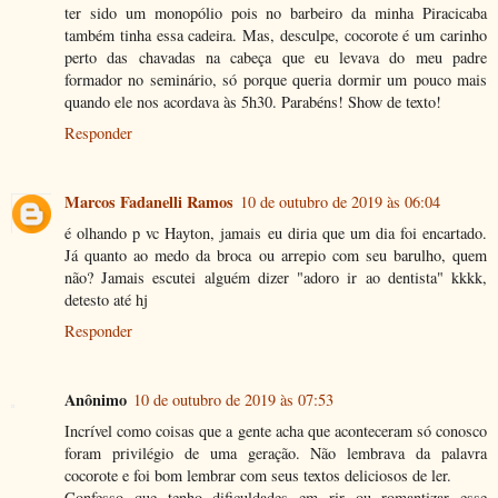
ter sido um monopólio pois no barbeiro da minha Piracicaba
também tinha essa cadeira. Mas, desculpe, cocorote é um carinho
perto das chavadas na cabeça que eu levava do meu padre
formador no seminário, só porque queria dormir um pouco mais
quando ele nos acordava às 5h30. Parabéns! Show de texto!
Responder
Marcos Fadanelli Ramos
10 de outubro de 2019 às 06:04
é olhando p vc Hayton, jamais eu diria que um dia foi encartado.
Já quanto ao medo da broca ou arrepio com seu barulho, quem
não? Jamais escutei alguém dizer "adoro ir ao dentista" kkkk,
detesto até hj
Responder
Anônimo
10 de outubro de 2019 às 07:53
Incrível como coisas que a gente acha que aconteceram só conosco
foram privilégio de uma geração. Não lembrava da palavra
cocorote e foi bom lembrar com seus textos deliciosos de ler.
Confesso que tenho dificuldades em rir ou romantizar esse