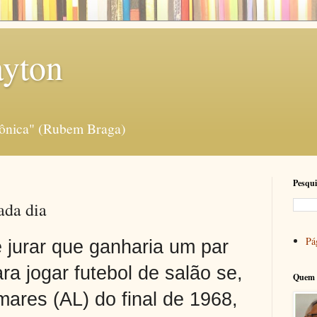
ayton
rônica" (Rubem Braga)
Pesqui
ada dia
Pág
 jurar que ganharia um par
ra jogar futebol de salão se,
Quem 
ares (AL) do final de 1968,