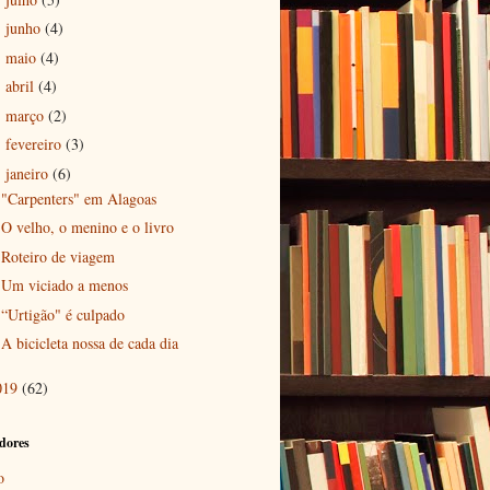
junho
(4)
►
maio
(4)
►
abril
(4)
►
março
(2)
►
fevereiro
(3)
►
janeiro
(6)
▼
"Carpenters" em Alagoas
O velho, o menino e o livro
Roteiro de viagem
Um viciado a menos
“Urtigão" é culpado
A bicicleta nossa de cada dia
019
(62)
dores
o