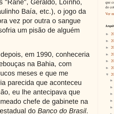
s "Rane", Geraldo, Loínho,
que c
do co
ulinho Baía, etc.), o jogo da
Ver m
ra vez por outra o sangue
Arquiv
sofria um pisão de alguém
2
►
2
►
2
►
 depois, em 1990, conheceria
2
►
2
►
ebouças na Bahia, com
2
►
oucos meses e que me
2
▼
ria parecida que aconteceu
ão, eu lhe antecipava que
nomeado chefe de gabinete na
 estadual do
Banco do Brasil
.