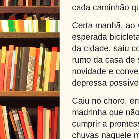
cada caminhão qu
Certa manhã, ao v
esperada biciclet
da cidade, saiu c
rumo da casa de s
novidade e conven
depressa possíve
Caiu no choro, en
madrinha que não
cumprir a promes
chuvas naquele m