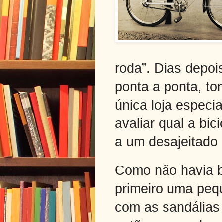
roda”. Dias depoi
ponta a ponta, to
única loja especi
avaliar qual a bic
a um desajeitado 
Como não havia bi
primeiro uma peq
com as sandálias 