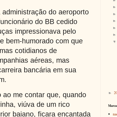
 administração do aeroporto
funcionário do BB cedido
uças impressionava pelo
s e bem-humorado com que
emas cotidianos de
mpanhias aéreas, mas
carreira bancária em sua
m.
2
►
o ao me contar que, quando
inha, viúva de um rico
Marca
rior baiano, ficara encantada
na