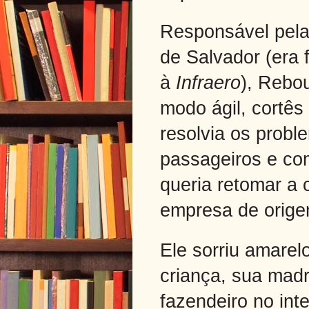
Responsável pela
de Salvador (era 
à
Infraero
), Rebo
modo ágil, cortê
resolvia os probl
passageiros e co
queria retomar a 
empresa de orige
Ele sorriu amarel
criança, sua madr
fazendeiro no inte