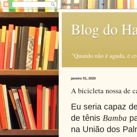
Blog do H
"Quando não é aguda, é c
janeiro 01, 2020
A bicicleta nossa de c
Eu seria capaz de
de tênis
Bamba
pa
na União dos Palm