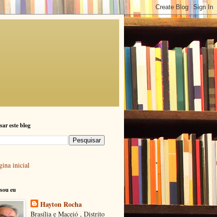
sar este blog
ina inicial
sou eu
Hayton Rocha
Brasília e Maceió , Distrito