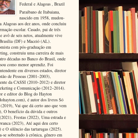
Federal e Alagoas , Brazil
Paraibano de Itabaiana,
nascido em 1958, mudou-
ra Alagoas aos dez anos, onde concluiu
rmação escolar. Casado, pai de três
 e avô de seis netos, atualmente vive
 Brasília (DF) e Maceió (AL).
mista com pós-graduação em
ting, construiu uma carreira de mais
atro décadas no Banco do Brasil, onde
ssou como menor aprendiz. Foi
ntendente em diversos estados, diretor
stão de Pessoas (2001–2003),
dente da CASSI (2010–2012) e diretor
rketing e Comunicação (2012–2014).
or e editor do Blog do Hayton
dohayton.com), é autor dos livros Só
i (2019), Vai que dá certo ano que vem
), O benefício da dúvida e outros
 (2021), Frestas (2022), Uma estrada e
 branca (2023), Até aqui deu certo
 e O silêncio das tartarugas (2025).
a-se sobretudo à crônica, gênero em