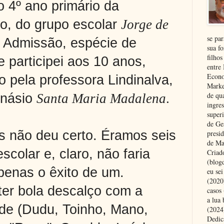
 4º ano primário da
o, do grupo escolar
Jorge de
se pa
o Admissão, espécie de
sua fo
filhos
e participei aos 10 anos,
entre
Econo
 pela professora Lindinalva,
Marke
de qu
inásio
Santa Maria Madalena
.
ingre
superi
de Ge
s não deu certo. Éramos seis
presi
de Ma
colar e, claro, não faria
Criad
(blog
penas o êxito de um.
eu se
(2020
er bola descalço com a
casos
a lua
de (Dudu, Toinho, Mano,
(2024)
Dedic