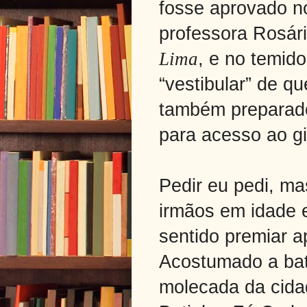
fosse aprovado no
professora Rosári
Lima
, e no temid
“vestibular” de qu
também preparado
para acesso ao g
Pedir eu pedi, ma
irmãos em idade es
sentido premiar a
Acostumado a bat
molecada da cida