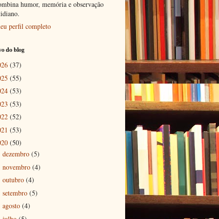
ombina humor, memória e observação
tidiano.
eu perfil completo
o do blog
026
(37)
025
(55)
024
(53)
023
(53)
022
(52)
021
(53)
020
(50)
dezembro
(5)
►
novembro
(4)
►
outubro
(4)
►
setembro
(5)
►
agosto
(4)
►
julho
(5)
►