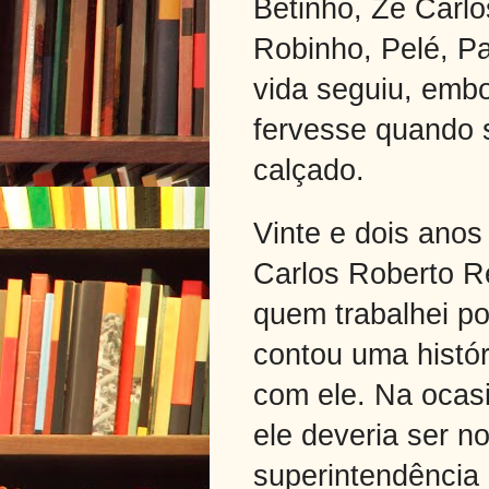
Betinho, Zé Carlo
Robinho, Pelé, Pa
vida seguiu, embo
fervesse quando 
calçado.
Vinte e dois anos
Carlos Roberto R
quem trabalhei p
contou uma histó
com ele. Na ocasi
ele deveria ser 
superintendência