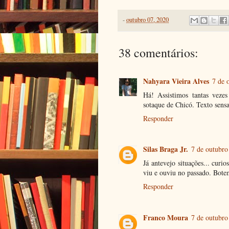
-
outubro 07, 2020
38 comentários:
Nahyara Vieira Alves
7 de 
Há! Assistimos tantas veze
sotaque de Chicó. Texto sensa
Responder
Silas Braga Jr.
7 de outubro
Já antevejo situações... curi
viu e ouviu no passado. Bote
Responder
Franco Moura
7 de outubro