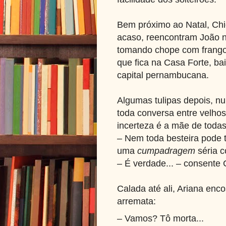
Bem próximo ao Natal, Chic
acaso, reencontram João
tomando chope com frango
que fica na Casa Forte, ba
capital pernambucana.
Algumas tulipas depois, n
toda conversa entre velho
incerteza é a
mãe
de toda
– Nem toda besteira pode t
uma
cumpadragem
séria 
– É verdade... – consente 
Calada até ali, Ariana enc
arremata:
– Vamos? Tô morta...