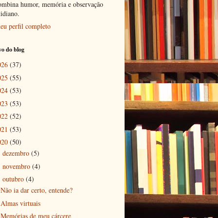
ombina humor, memória e observação
tidiano.
eu perfil completo
o do blog
026
(37)
025
(55)
024
(53)
023
(53)
022
(52)
021
(53)
020
(50)
dezembro
(5)
►
novembro
(4)
►
outubro
(4)
▼
Não ia dar certo, entende?
Almas virtuais
Memórias de meu cárcere