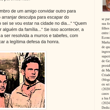
mbro de um amigo convidar outro para
do arranjar desculpa para escapar do
se pa
 sei se vou estar na cidade no dia...” “Quem
sua fo
filhos
alguém da família...” Se isso acontecer, a
entre
 a ser resolvida a murros e tabefes, com
Econo
ocar a legítima defesa da honra.
Marke
de qu
ingre
superi
de Ge
presi
de Ma
Criad
(blog
eu se
(2020
casos
a lua
(2024)
Dedic