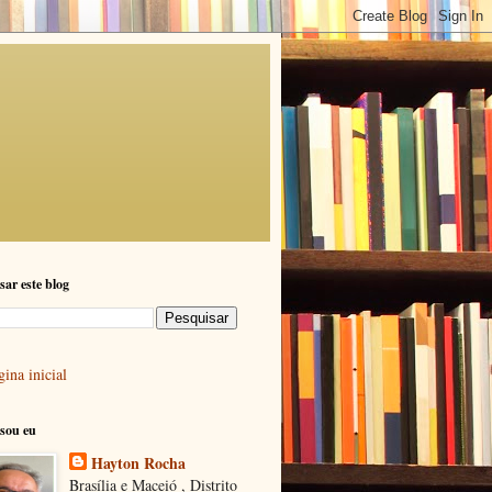
sar este blog
ina inicial
sou eu
Hayton Rocha
Brasília e Maceió , Distrito