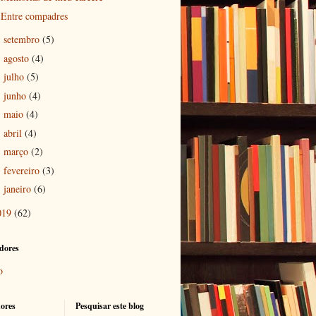
Entre compadres
setembro
(5)
►
agosto
(4)
►
julho
(5)
►
junho
(4)
►
maio
(4)
►
abril
(4)
►
março
(2)
►
fevereiro
(3)
►
janeiro
(6)
►
019
(62)
dores
o
ores
Pesquisar este blog