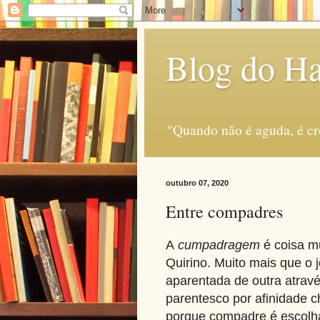
Blog do H
"Quando não é aguda, é c
outubro 07, 2020
Entre compadres
A
cumpadragem
é coisa mu
Quirino. Muito mais que o 
aparentada de outra através
parentesco por afinidade 
porque compadre é escolha