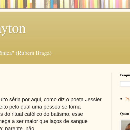
ayton
rônica" (Rubem Braga)
Pesqui
Pág
ito séria por aqui, como diz o poeta Jessier
jeito pelo qual uma pessoa se torna
 do ritual católico do batismo, esse
Quem 
chega a ser maior que laços de sangue
; parente, não.