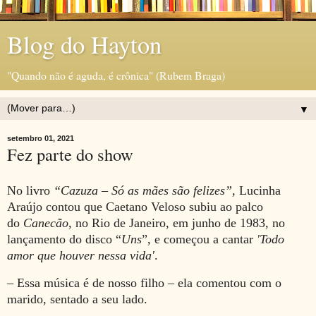
Blog do Hayton
"Quando não é aguda, é crônica" (Rubem Braga)
▼
setembro 01, 2021
Fez parte do show
No livro
“Cazuza – Só as mães são felizes”,
Lucinha
Araújo contou que Caetano Veloso subiu ao palco
do
Canecão
, no Rio de Janeiro, em junho de 1983, no
lançamento do disco “
Uns
”, e começou a cantar
'Todo
amor que houver nessa vida'
.
– Essa música é de nosso filho – ela comentou com o
marido, sentado a seu lado.