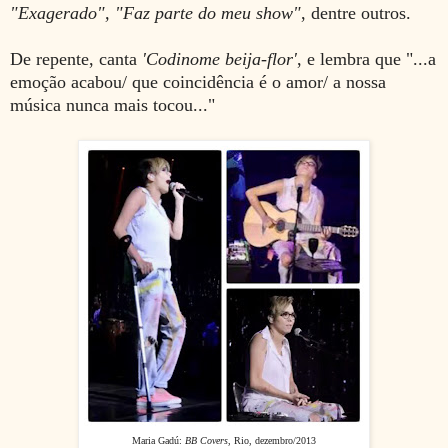
"Exagerado", "Faz parte do meu show"
, dentre outros.
De repente, canta
'Codinome beija-flor'
, e lembra que "...a
emoção acabou/ que coincidência é o amor/ a nossa
música nunca mais tocou..."
Maria Gadú:
BB Covers
, Rio, dezembro/2013