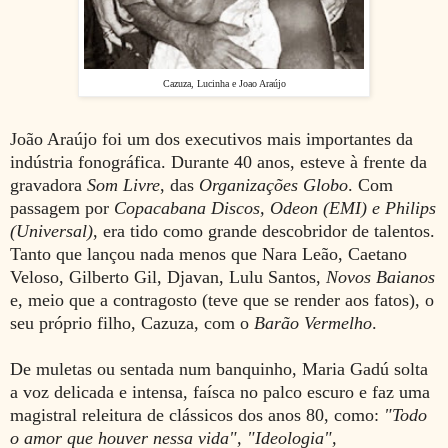
Cazuza, Lucinha e Joao Araújo
João Araújo foi um dos executivos mais importantes da
indústria fonográfica. Durante 40 anos, esteve à frente da
gravadora
Som Livre
, das
Organizações Globo
. Com
passagem por
Copacabana Discos, Odeon (EMI) e Philips
(Universal)
, era tido como grande descobridor de talentos.
Tanto que lançou nada menos que Nara Leão, Caetano
Veloso, Gilberto Gil, Djavan, Lulu Santos,
Novos Baianos
e, meio que a contragosto (teve que se render aos fatos), o
seu próprio filho, Cazuza, com o
Barão Vermelho
.
De muletas ou sentada num banquinho, Maria Gadú solta
a voz delicada e intensa, faísca no palco escuro e faz uma
magistral releitura de clássicos dos anos 80, como:
"Todo
o amor que houver nessa vida", "Ideologia",