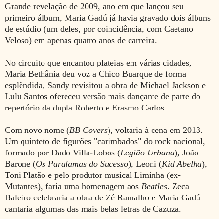
Grande revelação de 2009, ano em que lançou seu
primeiro álbum, Maria Gadú já havia gravado dois álbuns
de estúdio (um deles, por coincidência, com Caetano
Veloso) em apenas quatro anos de carreira.
No circuito que encantou plateias em várias cidades,
Maria Bethânia deu voz a Chico Buarque de forma
esplêndida, Sandy revisitou a obra de Michael Jackson e
Lulu Santos ofereceu versão mais dançante de parte do
repertório da dupla Roberto e Erasmo Carlos.
Com novo nome (
BB Covers
), voltaria à cena em 2013.
Um quinteto de figurões "carimbados" do rock nacional,
formado por Dado Villa-Lobos (
Legião Urbana
), João
Barone (
Os Paralamas do Sucesso
), Leoni (
Kid Abelha
),
Toni Platão e pelo produtor musical Liminha (ex-
Mutantes), faria uma homenagem aos
Beatles
. Zeca
Baleiro celebraria a obra de Zé Ramalho e Maria Gadú
cantaria algumas das mais belas letras de Cazuza.