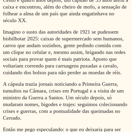
Cento e quatro anos depois, um capitão de 33 anos abriu a
caixa e encontrou, além do cheiro de mofo, a sensação de
folhear a alma de um país que ainda engatinhava no
século XX.
Imagino o susto das autoridades de 1921 se pudessem
bisbilhotar 2025: caixas de supermercado sem humanos,
carros que andam sozinhos, gente pedindo comida com
um clique no celular e, mesmo assim, brigando nas redes
sociais para provar quem é mais patriota. Aposto que
voltariam correndo para carruagens puxadas a cavalo,
cuidando dos bolsos para não perder as moedas de réis.
A cápsula trazia jornais noticiando a Primeira Guerra,
tumultos na Câmara, crises em Portugal e a visita de um
ministro da Guerra a Santos. Um século depois, só
mudaram nomes, bigodes e trajes: seguimos colecionando
crises e guerras, com a pontualidade das queimadas no
Cerrado.
Então me pego especulando: o que eu deixaria para ser