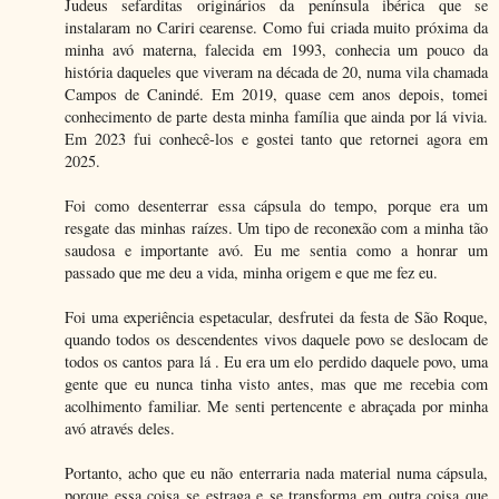
Judeus sefarditas originários da península ibérica que se
instalaram no Cariri cearense. Como fui criada muito próxima da
minha avó materna, falecida em 1993, conhecia um pouco da
história daqueles que viveram na década de 20, numa vila chamada
Campos de Canindé. Em 2019, quase cem anos depois, tomei
conhecimento de parte desta minha família que ainda por lá vivia.
Em 2023 fui conhecê-los e gostei tanto que retornei agora em
2025.
Foi como desenterrar essa cápsula do tempo, porque era um
resgate das minhas raízes. Um tipo de reconexão com a minha tão
saudosa e importante avó. Eu me sentia como a honrar um
passado que me deu a vida, minha origem e que me fez eu.
Foi uma experiência espetacular, desfrutei da festa de São Roque,
quando todos os descendentes vivos daquele povo se deslocam de
todos os cantos para lá . Eu era um elo perdido daquele povo, uma
gente que eu nunca tinha visto antes, mas que me recebia com
acolhimento familiar. Me senti pertencente e abraçada por minha
avó através deles.
Portanto, acho que eu não enterraria nada material numa cápsula,
porque essa coisa se estraga e se transforma em outra coisa que