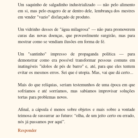
Um saquinho de salgadinho industrializado — não pelo alimento
em si, mas pelo exagero de ar dentro dele, lembrança dos mestres
em vender "vazio" disfarçado de produto.
Um vidrinho desses de "água milagrosa" — não para promoverem
curas das novas doenças, que provavelmente surgirão, mas para
mostrar como se vendiam ilusões em forma de fé.
Um "santinho" impresso de propaganda política — para
demonstrar como era possível transformar pessoas comuns em
inatingíveis "idolos de pés de barro" e, até, para que eles tentem
evitar os mesmos erros. Sei que é utopia. Mas, vai que dá certo...
Mais do que relíquias, seriam testemunhos de uma época em que
sofríamos e até sorríamos, mas sabíamos improvisar soluções
tortas para problemas novos.
Afinal, a cápsula é menos sobre objetos e mais sobre a vontade
teimosa de sussurrar ao futuro: “olha, de um jeito certo ou errado,
nós já passamos por aqui”.
Responder