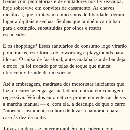
freiras com palmatórias e de contadores nos livros-caixa,
hoje sobrevive em convites de casamento. As chaves
metálicas, que tilintavam como sinos de liberdade, deram
lugar a digitais e senhas. Senhas que também caminham
para a extinção, substituídas por olhos e rostos
escaneados.
E os shoppings? Esses santuários do consumo logo virarão
policlínicas, escritórios de coworking e playgrounds para
idosos. O caixa de fast-food, antes malabarista de bandeja
e troco, já foi trocado por telas de toque que nunca
oferecem o brinde de um sorriso.
Até a embreagem, madrasta dos motoristas iniciantes que
fazia o carro se engasgar na ladeira, entrou em contagem
regressiva. Veículos automáticos prometem enterrar de vez
a marcha manual — e, com ela, a desculpa de que o carro
“morreu” justamente na hora de levar a namorada para
casa às dez da noite.
Talvez eu devesse enterrar também um caderno com