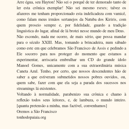
Arre égua, seu Hayton! Não sei o porquê de ter demorado tanto de
ler esta crônica exemplar! Não sei mesmo rsrsrs; talvez os
afazeres me tenham proporcionado esta indelicadeza com vamicê,
como falam meus irmãos sertanejos da Natuba dos Kiriris, com
quem proseio sempre e, por fidelidade, guardo a tradição
linguística do lugar, afinal de lá brotei nesse mundo de meu Deus.
Não escondo, nada me ocorre, de mais sério, que possa mandar
para o século XXIII. Mas, tomando a brincadeira, num sábado
como este em que celebramos São Francisco de Assis e pedindo a
Ele socorro para nos proteger do momento que estamos a
experimentar, arriscaria embrulhar um CD do grande ídolo
Manoel Gomes, unicamente com a sua extraordinária música
Caneta Azul. Tenho, por certo, que nossos descendentes hão de
saber a que estiveram submetidos nossos pobres ouvidos, ou,
quem sabe, fazer com que ela seja a parada dos sucessos nos
streamings lá existentes.
Voltando à normalidade, parabenizo sua crônica e chamo à
reflexão todos seus leitores, e, de lambuza, o mundo inteiro.
[quanta pretensão a minha, mas factível, convenhamos]
Oremos a São Francisco
tonhodopaiaia.org